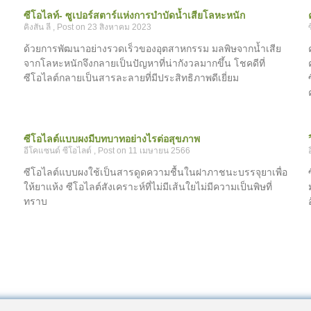
ซีโอไลท์- ซูเปอร์สตาร์แห่งการบำบัดน้ำเสียโลหะหนัก
คิงสัน ลี
23 สิงหาคม 2023
ด้วยการพัฒนาอย่างรวดเร็วของอุตสาหกรรม มลพิษจากน้ำเสีย
จากโลหะหนักจึงกลายเป็นปัญหาที่น่ากังวลมากขึ้น โชคดีที่
ซีโอไลต์กลายเป็นสารละลายที่มีประสิทธิภาพดีเยี่ยม
ซีโอไลต์แบบผงมีบทบาทอย่างไรต่อสุขภาพ
อีโคแซนด์ ซีโอไลต์
11 เมษายน 2566
ซีโอไลต์แบบผงใช้เป็นสารดูดความชื้นในฝาภาชนะบรรจุยาเพื่อ
ให้ยาแห้ง ซีโอไลต์สังเคราะห์ที่ไม่มีเส้นใยไม่มีความเป็นพิษที่
ทราบ