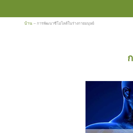
บ้าน
–
การพัฒนาซีโอไลต์ในร่างกายมนุษย์
ก