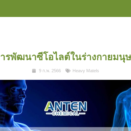
ารพัฒนาซีโอไลต์ในร่างกายมนุษ
9 ก.พ. 2566
Heavy Matels