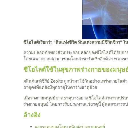
ซีโอไลต์เรียกว่า "หินแห่งชีวิต หินแห่งความมีชีวิตชีวา"
ความปลอดภัยของส่วนประกอบหลักของซีโอไลต์ได้รับการย
โดยเฉพาะจากสภากาชาดโลกสาขารัสเซียอีกด้วย พวกเขาตก
ซีโอไลต์ใช้ในสุขภาพร่างกายของมนุษย
ผลิตภัณฑ์ซีรีย์ Zeolite ถูกนำมาใช้กันอย่างแพร่หลายในต่า
ธาตุคงที่แต่ยังมีทุกธาตุในตารางธาตุด้วย
เมื่อร่างกายมนุษย์ขาดธาตุบางอย่าง ซีโอไลต์สามารถปรั
ร่างกายมนุษย์ โดยการรับประทานแร่ธาตุนี้ ผู้คนสามารถ
อ้างอิง
ผลกระทบของโลหะหนักต่อร่างกายมนุษย์