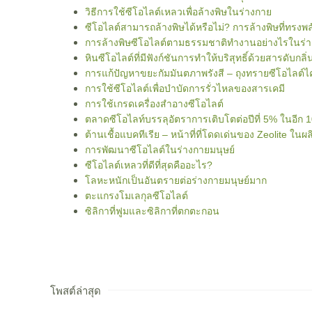
วิธีการใช้ซีโอไลต์เหลวเพื่อล้างพิษในร่างกาย
ซีโอไลต์สามารถล้างพิษได้หรือไม่? การล้างพิษที่ทรงพ
การล้างพิษซีโอไลต์ตามธรรมชาติทำงานอย่างไรในร่า
หินซีโอไลต์ที่มีฟังก์ชันการทำให้บริสุทธิ์ด้วยสารดับกล
การแก้ปัญหาขยะกัมมันตภาพรังสี – ถุงทรายซีโอไลต์ไ
การใช้ซีโอไลต์เพื่อบำบัดการรั่วไหลของสารเคมี
การใช้เกรดเครื่องสำอางซีโอไลต์
ตลาดซีโอไลท์บรรลุอัตราการเติบโตต่อปีที่ 5% ในอีก 1
ต้านเชื้อแบคทีเรีย – หน้าที่ที่โดดเด่นของ Zeolite ใน
การพัฒนาซีโอไลต์ในร่างกายมนุษย์
ซีโอไลต์เหลวที่ดีที่สุดคืออะไร?
โลหะหนักเป็นอันตรายต่อร่างกายมนุษย์มาก
ตะแกรงโมเลกุลซีโอไลต์
ซิลิกาที่ฟูมและซิลิกาที่ตกตะกอน
โพสต์ล่าสุด