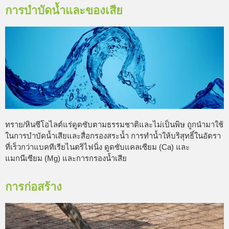
การบำบัดน้ำและของเสีย
ทราย/หินซีโอไลต์แร่ดูดซับตามธรรมชาติและไม่เป็นพิษ ถูกนำมาใช้
ในการบำบัดน้ำเสียและสื่อกรองสระน้ำ การทำน้ำให้บริสุทธิ์ในอัตรา
ที่เร็วกว่าแบคทีเรียไนตริไฟนิ่ง ดูดซับแคลเซียม (Ca) และ
แมกนีเซียม (Mg) และการกรองน้ำเสีย
การก่อสร้าง