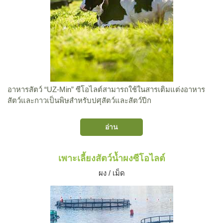
อาหารสัตว์ “UZ-Min” ซีโอไลต์สามารถใช้ในสารเติมแต่งอาหาร
สัตว์และกาวเป็นพิษสำหรับปศุสัตว์และสัตว์ปีก
อ่าน
เพาะเลี้ยงสัตว์น้ำผงซีโอไลต์
ผง / เม็ด