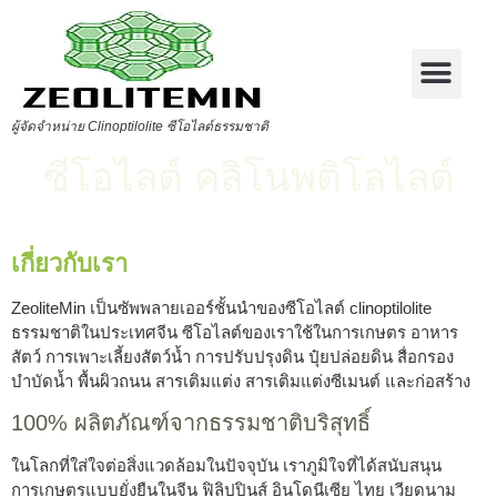
ผู้จัดจำหน่าย Clinoptilolite ซีโอไลต์ธรรมชาติ
ซีโอไลต์ คลิโนพติโลไลต์
เกี่ยวกับเรา
ZeoliteMin เป็นซัพพลายเออร์ชั้นนำของซีโอไลต์ clinoptilolite
ธรรมชาติในประเทศจีน ซีโอไลต์ของเราใช้ในการเกษตร อาหาร
สัตว์ การเพาะเลี้ยงสัตว์น้ำ การปรับปรุงดิน ปุ๋ยปล่อยดิน สื่อกรอง
บำบัดน้ำ พื้นผิวถนน สารเติมแต่ง สารเติมแต่งซีเมนต์ และก่อสร้าง
100% ผลิตภัณฑ์จากธรรมชาติบริสุทธิ์
ในโลกที่ใส่ใจต่อสิ่งแวดล้อมในปัจจุบัน เราภูมิใจที่ได้สนับสนุน
การเกษตรแบบยั่งยืนในจีน ฟิลิปปินส์ อินโดนีเซีย ไทย เวียดนาม