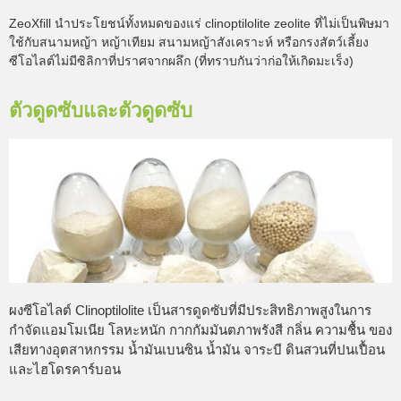
ZeoXfill นำประโยชน์ทั้งหมดของแร่ clinoptilolite zeolite ที่ไม่เป็นพิษมา
ใช้กับสนามหญ้า หญ้าเทียม สนามหญ้าสังเคราะห์ หรือกรงสัตว์เลี้ยง
ซีโอไลต์ไม่มีซิลิกาที่ปราศจากผลึก (ที่ทราบกันว่าก่อให้เกิดมะเร็ง)
ตัวดูดซับและตัวดูดซับ
ผงซีโอไลต์ Clinoptilolite เป็นสารดูดซับที่มีประสิทธิภาพสูงในการ
กำจัดแอมโมเนีย โลหะหนัก กากกัมมันตภาพรังสี กลิ่น ความชื้น ของ
เสียทางอุตสาหกรรม น้ำมันเบนซิน น้ำมัน จาระบี ดินสวนที่ปนเปื้อน
และไฮโดรคาร์บอน