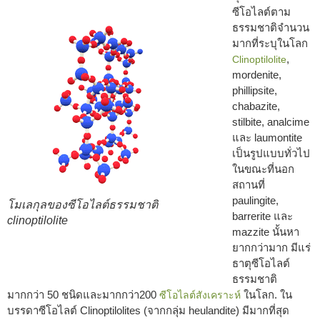
ซีโอไลต์ตาม
ธรรมชาติจำนวน
มากที่ระบุในโลก
,
Clinoptilolite
mordenite,
phillipsite,
chabazite,
stilbite, analcime
และ laumontite
เป็นรูปแบบทั่วไป
ในขณะที่นอก
สถานที่
paulingite,
โมเลกุลของซีโอไลต์ธรรมชาติ
barrerite และ
clinoptilolite
mazzite นั้นหา
ยากกว่ามาก มีแร่
ธาตุซีโอไลต์
ธรรมชาติ
มากกว่า 50 ชนิดและมากกว่า200
ในโลก. ใน
ซีโอไลต์สังเคราะห์
บรรดาซีโอไลต์ Clinoptilolites (จากกลุ่ม heulandite) มีมากที่สุด