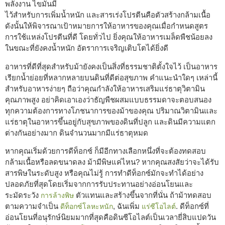
พลังงาน ไขมันมี
ไว้สำหรับการเพิ่มน้ำหนัก และสารเร่งโปรตีนคือตัวสร้างกล้ามเนื้อ
ดังนั้นให้พิจารณาเป้าหมายการให้อาหารของคุณเมื่อกำหนดสูตร
การใช้แหล่งโปรตีนที่ดี โดยทั่วไป ยิ่งคุณให้อาหารเมล็ดพืชน้อยลง
ในขณะที่ยังคงน้ำหนัก อัตราการเจริญเติบโตได้ยิ่งดี
อาหารที่ดีที่สุดสำหรับม้ายังคงเป็นสิ่งที่ธรรมชาติตั้งใจไว้ เป็นอาหาร
เรียกน้ำย่อยที่หลากหลายบนดินที่ดีต่อสุขภาพ คำแนะนำใดๆ เหล่านี้
สำหรับอาหารง่ายๆ ถือว่าคุณกำลังให้อาหารเสริมแร่ธาตุวิตามิน
คุณภาพสูง อย่าคิดเอาเองว่าธัญพืชผสมแบบธรรมดาจะตอบสนอง
ทุกความต้องการทางโภชนาการของม้าของคุณ ปริมาณวิตามินและ
แร่ธาตุในอาหารขึ้นอยู่กับสุขภาพของดินที่ปลูก และดินมีความแตก
ต่างกันอย่างมาก ดินจำนวนมากมีแร่ธาตุหมด
หากคุณเริ่มด้วยการดีท็อกซ์ ก็มีอีกทางเลือกหนึ่งที่จะต้องทดสอบ
กล้ามเนื้อหรือลดขนาดลง ม้ามีพิษแค่ไหน? หากคุณสงสัยว่าจะได้รับ
สารพิษในระดับสูง หรือคุณไม่รู้ การทำดีท็อกซ์มักจะทำได้อย่าง
ปลอดภัยที่สุดโดยเริ่มจากการรับประทานอย่างอ่อนโยนและ
ระมัดระวัง
ตัวแทนและสร้างขึ้นจากที่นั่น ถ้าม้าทดสอบ
การล้างพิษ
ตามความจำเป็น
, ฉันเพิ่ม
. ดีท็อกซ์ที่
ดีท็อกซ์โลหะหนัก
แร่ซีโอไลต์
อ่อนโยนที่อนุรักษ์นิยมมากที่สุดคือดินซีโอไลต์เป็นเวลายี่สิบแปดวัน