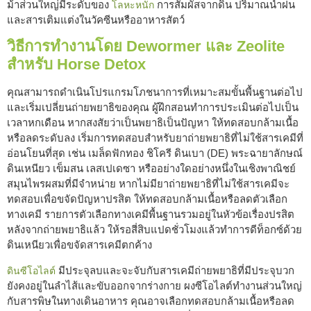
ม้าส่วนใหญ่มีระดับของ
การสัมผัสจากดิน ปริมาณน้ำฝน
โลหะหนัก
และสารเติมแต่งในวัคซีนหรืออาหารสัตว์
วิธีการทำงานโดย Dewormer และ Zeolite
สำหรับ Horse Detox
คุณสามารถดำเนินโปรแกรมโภชนาการที่เหมาะสมขั้นพื้นฐานต่อไป
และเริ่มเปลี่ยนถ่ายพยาธิของคุณ ผู้ฝึกสอนทำการประเมินต่อไปเป็น
เวลาหกเดือน หากสงสัยว่าเป็นพยาธิเป็นปัญหา ให้ทดสอบกล้ามเนื้อ
หรือลดระดับลง เริ่มการทดสอบสำหรับยาถ่ายพยาธิที่ไม่ใช้สารเคมีที่
อ่อนโยนที่สุด เช่น เมล็ดฟักทอง ชิโครี ดินเบา (DE) พระฉายาลักษณ์
ดินเหนียว เข็มสน เลสเปเดซา หรืออย่างใดอย่างหนึ่งในเชิงพาณิชย์
สมุนไพรผสมที่มีจำหน่าย หากไม่มียาถ่ายพยาธิที่ไม่ใช้สารเคมีจะ
ทดสอบเพื่อขจัดปัญหาปรสิต ให้ทดสอบกล้ามเนื้อหรือลดตัวเลือก
ทางเคมี รายการตัวเลือกทางเคมีพื้นฐานรวมอยู่ในหัวข้อเรื่องปรสิต
หลังจากถ่ายพยาธิแล้ว ให้รอสี่สิบแปดชั่วโมงแล้วทำการดีท็อกซ์ด้วย
ดินเหนียวเพื่อขจัดสารเคมีตกค้าง
มีประจุลบและจะจับกับสารเคมีถ่ายพยาธิที่มีประจุบวก
ดินซีโอไลต์
ยังคงอยู่ในลำไส้และขับออกจากร่างกาย ผงซีโอไลต์ทำงานส่วนใหญ่
กับสารพิษในทางเดินอาหาร คุณอาจเลือกทดสอบกล้ามเนื้อหรือลด