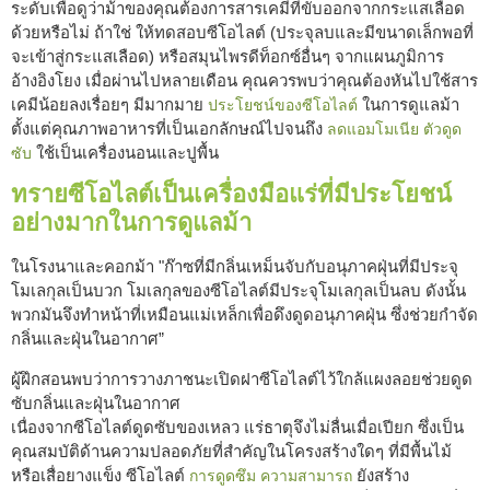
ระดับเพื่อดูว่าม้าของคุณต้องการสารเคมีที่ขับออกจากกระแสเลือด
ด้วยหรือไม่ ถ้าใช่ ให้ทดสอบซีโอไลต์ (ประจุลบและมีขนาดเล็กพอที่
จะเข้าสู่กระแสเลือด) หรือสมุนไพรดีท็อกซ์อื่นๆ จากแผนภูมิการ
อ้างอิงโยง เมื่อผ่านไปหลายเดือน คุณควรพบว่าคุณต้องหันไปใช้สาร
เคมีน้อยลงเรื่อยๆ มีมากมาย
ในการดูแลม้า
ประโยชน์ของซีโอไลต์
ตั้งแต่คุณภาพอาหารที่เป็นเอกลักษณ์ไปจนถึง
ลดแอมโมเนีย
ตัวดูด
ใช้เป็นเครื่องนอนและปูพื้น
ซับ
ทรายซีโอไลต์เป็นเครื่องมือแร่ที่มีประโยชน์
อย่างมากในการดูแลม้า
ในโรงนาและคอกม้า "ก๊าซที่มีกลิ่นเหม็นจับกับอนุภาคฝุ่นที่มีประจุ
โมเลกุลเป็นบวก โมเลกุลของซีโอไลต์มีประจุโมเลกุลเป็นลบ ดังนั้น
พวกมันจึงทำหน้าที่เหมือนแม่เหล็กเพื่อดึงดูดอนุภาคฝุ่น ซึ่งช่วยกำจัด
กลิ่นและฝุ่นในอากาศ”
ผู้ฝึกสอนพบว่าการวางภาชนะเปิดฝาซีโอไลต์ไว้ใกล้แผงลอยช่วยดูด
ซับกลิ่นและฝุ่นในอากาศ
เนื่องจากซีโอไลต์ดูดซับของเหลว แร่ธาตุจึงไม่ลื่นเมื่อเปียก ซึ่งเป็น
คุณสมบัติด้านความปลอดภัยที่สำคัญในโครงสร้างใดๆ ที่มีพื้นไม้
หรือเสื่อยางแข็ง ซีโอไลต์
ยังสร้าง
การดูดซึม
ความสามารถ