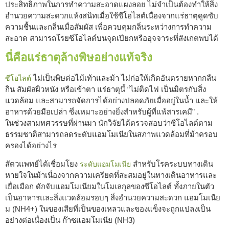
ประสิทธิภาพในการทำความสะอาดแผงลอย ไม่จำเป็นต้องทำให้สิ่ง
อำนวยความสะดวกแห้งสนิทเมื่อใช้ซีโอไลต์เนื่องจากแร่ธาตุดูดซับ
ความชื้นและกลิ่นเมื่อสัมผัส เพื่อควบคุมกลิ่นระหว่างการทำความ
สะอาด สามารถโรยซีโอไลต์บนจุดเปียกหรืออุจจาระที่สังเกตพบได้
นี่คือแร่ธาตุล้างพิษอย่างแท้จริง
ไม่เป็นพิษต่อไม้เท้าและม้า ไม่ก่อให้เกิดอันตรายหากกลืน
ซีโอไลต์
กิน สัมผัสผิวหนัง หรือเข้าตา แร่ธาตุนี้ “ไม่ติดไฟ เป็นมิตรกับสิ่ง
แวดล้อม และสามารถจัดการได้อย่างปลอดภัยเมื่ออยู่ในน้ำ และให้
อาหารด้วยมือเปล่า ซึ่งเหมาะอย่างยิ่งสำหรับผู้ที่แพ้สารเคมี” .
ในช่วงสามทศวรรษที่ผ่านมา นักวิจัยได้ตรวจสอบว่าซีโอไลต์ตาม
ธรรมชาติสามารถลดระดับแอมโมเนียในสภาพแวดล้อมที่ม้าครอบ
ครองได้อย่างไร
สัตวแพทย์ได้เชื่อมโยง
สำหรับโรคระบบทางเดิน
ระดับแอมโมเนีย
หายใจในม้าเนื่องจากความเครียดที่สะสมอยู่ในทางเดินอาหารและ
เยื่อเมือก ดักจับแอมโมเนียมในโมเลกุลของซีโอไลต์ ทั้งภายในตัว
เป็นอาหารและสิ่งแวดล้อมรอบๆ สิ่งอำนวยความสะดวก แอมโมเนีย
ม (NH4+) ในของเสียที่เป็นของเหลวและของแข็งจะถูกแปลงเป็น
อย่างต่อเนื่องเป็น ก๊าซแอมโมเนีย (NH3)