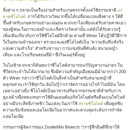
สิ่งต่าง ๆ กลายเป็นเรื่องง่ายสำหรับเกษตรกรตั้งแต่ใช้ธรรมชาติ
แร่
. การได้รับรางวัลมากขึ้นได้เปลี่ยนแปลงสิ่งต่าง ๆ ให้ดี
ธาตุซีโอไลต์
ขึ้นสำหรับเกษตรกรอย่างแน่นอน พวกเขาไม่เพียงแต่รับสายคาดเอว
ของผู้ชนะในการแข่งม้าและเช็ครางวัลเท่านั้น แต่ยังได้รับความรู้
เพิ่มเติมเกี่ยวกับการใช้ซีโอไลต์อีกด้วย ตามที่ Winer ได้ปฏิวัติวิธีการ
วิ่งในสนามม้าของเขา ทรายและผงซีโอไลต์เป็น "ความลับที่แท้จริง
แห่งความสำเร็จ" สำหรับชาวนา การแข่งขันที่คับคั่ง สนามหญ้า
เทียม และโรงเรียนสอนขี่ม้า ซึ่งวินเนอร์ตั้งอยู่
ในไม่ช้าพวกเขาก็ค้นพบว่าซีโอไลต์สามารถแก้ปัญหางานง่ายๆ ใน
ชีวิตประจำวันได้มากมาย ซึ่งมีความสำคัญเมื่อคุณมีม้ามากกว่า 200
ตัว Winer กล่าวว่าซีโอไลต์เป็นสิ่งจำเป็นสำหรับสนามหญ้าที่
พลุกพล่าน เราใช้ทุกวัน ฉันไม่รู้ว่าเราจัดการอย่างไรถ้าไม่มีมัน โดย
เฉพาะอย่างยิ่ง ซีโอไลต์เป็นอาหารเสริมจากธรรมชาติสำหรับการ
ดูแลม้าเพื่อทดแทนการใช้ดินมอนต์มอริลโลไนต์หรือดินเบนโทไนท์
อย่างมีประสิทธิภาพช้า ในแต่ละวันเราใช้
เพื่อดูดซับ
ทรายซีโอไลต์
ความเข้มข้นของแอมโมเนียในอากาศและควบคุมระดับการกำจัด
แอมโมเนีย
กรรมการผู้จัดการของ ZeoliteMin Biotech: “เรารู้สึกยินดีที่เขาให้