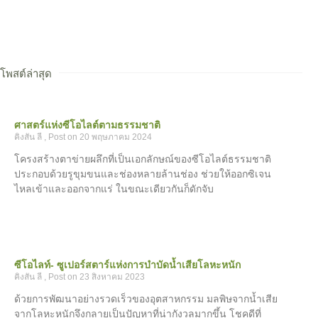
โพสต์ล่าสุด
ศาสตร์แห่งซีโอไลต์ตามธรรมชาติ
คิงสัน ลี
20 พฤษภาคม 2024
โครงสร้างตาข่ายผลึกที่เป็นเอกลักษณ์ของซีโอไลต์ธรรมชาติ
ประกอบด้วยรูขุมขนและช่องหลายล้านช่อง ช่วยให้ออกซิเจน
ไหลเข้าและออกจากแร่ ในขณะเดียวกันก็ดักจับ
ซีโอไลท์- ซูเปอร์สตาร์แห่งการบำบัดน้ำเสียโลหะหนัก
คิงสัน ลี
23 สิงหาคม 2023
ด้วยการพัฒนาอย่างรวดเร็วของอุตสาหกรรม มลพิษจากน้ำเสีย
จากโลหะหนักจึงกลายเป็นปัญหาที่น่ากังวลมากขึ้น โชคดีที่