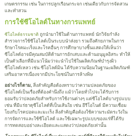
เกษตรกรรม เช่น ในการปลูกเรือนกระจก เช่นเดียวกับการจัดสวน
และทำสวน
การใช้ซีโอไลต์ในทางการแพทย์
ถูกนำมาใช้ในด้านการแพทย์ นักวิจัยกำลัง
ซีโอไลต์ธรรมชาติ
สำรวจการใช้ซีโอไลต์เป็นระบบนำส่งยา รวมถึงศักยภาพในการ
รักษาโรคมะเร็งและโรคอื่นๆ การศึกษาบางชิ้นแสดงให้เห็นว่า
ซีโอไลต์อาจมีคุณสมบัติต้านการอักเสบและต้านอนุมูลอิสระ ทำให้
เป็นตัวเลือกที่มีแนวโน้มว่าจะนำไปใช้ในผลิตภัณฑ์บำรุงผิว
ซีโอไลต์เหลว เช่น ซีโอไลต์มิน ได้รับความนิยมในฐานะผลิตภัณฑ์
เสริมอาหารเนื่องจากมีประโยชน์ในการล้างพิษ
อย่างไรก็ตาม,
สิ่งสำคัญคือต้องทราบว่าความปลอดภัยของ
ซีโอไลต์เป็นเรื่องที่ต้องคำนึงถึง แม้ว่าโดยทั่วไปจะได้รับการ
ยอมรับว่าปลอดภัยสำหรับการใช้งานต่างๆ แต่ซีโอไลต์บางรูปแบบ
เช่น ที่มีแร่ธาตุซีโอไลต์ที่เป็นเส้นใย เช่น อีรีโอไนต์ มีความเชื่อม
โยงกับโรคปอดและมะเร็ง สิ่งสำคัญคือต้องใช้ความระมัดระวังใน
การจัดการและใช้ซีโอไลต์ และใช้เฉพาะรูปแบบของแร่ที่ได้รับ
การทดสอบอย่างละเอียดและแสดงว่าปลอดภัยเท่านั้น