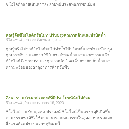
ซีโอไลต์กลายเป็นสารละลายที่มีประสิทธิภาพดีเยี่ยม
คุณรู้จักซีโอไลต์หรือไม่? ปรับปรุงคุณภาพดินและบำบัดน้ำ
ซีโอ แซนด์
สิงหาคม 9, 2023
คุณรู้หรือไม่ว่าซีโอไลต์มักใช้ทำน้ำให้บริสุทธิ์และช่วยปรับปรุง
คุณภาพดิน? นอกจากใช้ในการบำบัดน้ำและฟอกอากาศแล้ว
ซีโอไลต์ยังช่วยปรับปรุงคุณภาพดินโดยเพิ่มการกักเก็บน้ำและ
ความพร้อมของธาตุอาหารสำหรับพืช
Zeolite: แร่อเนกประสงค์ที่มีประโยชน์นับไม่ถ้วน
ซีโอ แซนด์
เมษายน 18, 2023
ซีโอไลต์ – แร่ธาตุอเนกประสงค์ ซีโอไลต์เป็นแร่ธาตุที่เกิดขึ้น
ตามธรรมชาติซึ่งใช้มานานหลายศตวรรษในอุตสาหกรรมและ
สิ่งแวดล้อมต่างๆ แร่ธาตุพิเศษนี้