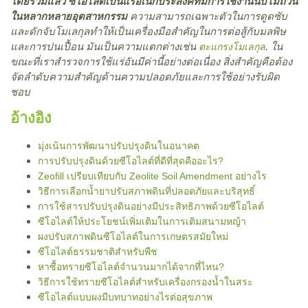
โดยรวมแล้ว ซีโอไลต์เป็นแร่อเนกประสงค์ที่มีการใช้งานนับไม่ถ้วน
ในหลากหลายอุตสาหกรรม
ความสามารถเฉพาะตัวในการดูดซับ
และดักจับโมเลกุลทำให้เป็นเครื่องมือสำคัญในการต่อสู้กับมลพิษ
และการปนเปื้อน มันเป็นความแตกต่างเช่น
. ใน
ตะแกรงโมเลกุล
ขณะที่เราสำรวจการใช้แร่อันมีค่านี้อย่างต่อเนื่อง สิ่งสำคัญคือต้อง
จัดลำดับความสำคัญด้านความปลอดภัยและการใช้อย่างรับผิด
ชอบ
อ้างอิง
มุ่งเน้นการพัฒนาปรับปรุงดินในอนาคต
การปรับปรุงดินด้วยซีโอไลต์ที่ดีที่สุดคืออะไร?
Zeofill เปรียบเทียบกับ Zeolite Soil Amendment อย่างไร
วิธีการเลือกน้ำยาปรับสภาพดินที่ปลอดภัยและบริสุทธิ์
การใช้สารปรับปรุงดินอย่างมีประสิทธิภาพด้วยซีโอไลต์
ซีโอไลต์ให้ประโยชน์เพิ่มเติมในการเติมสนามหญ้า
ผงปรับสภาพดินซีโอไลต์ในการเกษตรสมัยใหม่
ซีโอไลต์ธรรมชาติสำหรับพืช
หาซื้อทรายซีโอไลต์จำนวนมากได้จากที่ไหน?
วิธีการใช้ทรายซีโอไลต์สำหรับเครื่องกรองน้ำในสระ
ซีโอไลต์แบบผงมีบทบาทอย่างไรต่อสุขภาพ