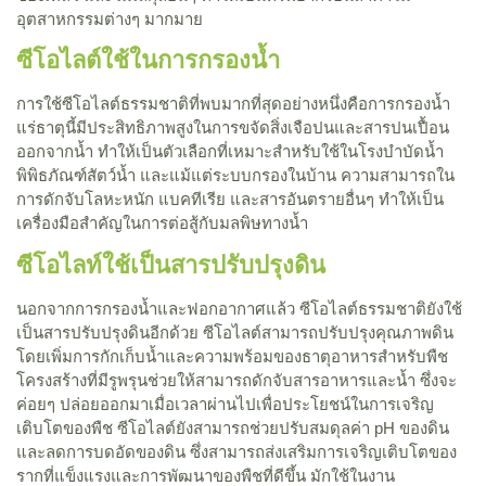
อุตสาหกรรมต่างๆ มากมาย
ซีโอไลต์ใช้ในการกรองน้ำ
การใช้ซีโอไลต์ธรรมชาติที่พบมากที่สุดอย่างหนึ่งคือการกรองน้ำ
แร่ธาตุนี้มีประสิทธิภาพสูงในการขจัดสิ่งเจือปนและสารปนเปื้อน
ออกจากน้ำ ทำให้เป็นตัวเลือกที่เหมาะสำหรับใช้ในโรงบำบัดน้ำ
พิพิธภัณฑ์สัตว์น้ำ และแม้แต่ระบบกรองในบ้าน ความสามารถใน
การดักจับโลหะหนัก แบคทีเรีย และสารอันตรายอื่นๆ ทำให้เป็น
เครื่องมือสำคัญในการต่อสู้กับมลพิษทางน้ำ
ซีโอไลท์ใช้เป็นสารปรับปรุงดิน
นอกจากการกรองน้ำและฟอกอากาศแล้ว ซีโอไลต์ธรรมชาติยังใช้
เป็นสารปรับปรุงดินอีกด้วย ซีโอไลต์สามารถปรับปรุงคุณภาพดิน
โดยเพิ่มการกักเก็บน้ำและความพร้อมของธาตุอาหารสำหรับพืช
โครงสร้างที่มีรูพรุนช่วยให้สามารถดักจับสารอาหารและน้ำ ซึ่งจะ
ค่อยๆ ปล่อยออกมาเมื่อเวลาผ่านไปเพื่อประโยชน์ในการเจริญ
เติบโตของพืช ซีโอไลต์ยังสามารถช่วยปรับสมดุลค่า pH ของดิน
และลดการบดอัดของดิน ซึ่งสามารถส่งเสริมการเจริญเติบโตของ
รากที่แข็งแรงและการพัฒนาของพืชที่ดีขึ้น มักใช้ในงาน