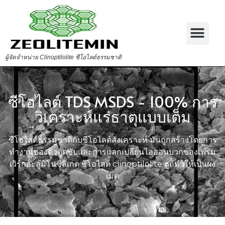
ผู้จัดจำหน่าย Clinoptilolite ซีโอไลต์ธรรมชาติ
ซีโอไลต์ TDS MSDS - 100% การ
วิเคราะห์แร่ธาตุแบบเต็ม
ซีโอไลต์ธรรมชาติกับซีโอไลต์สังเคราะห์ มันถูกสร้างโดยการ
ทำงานของตัวดูดซับและการแลกเปลี่ยนไอออนบวกของเฟรม
เวิร์กอะลูมิโนซิลิเกต ซีโอไลต์ clinoptilolite ถูกทำให้เป็นผง
เม็ด