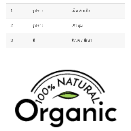
1
รูปร่าง
เม็ด & แป้ง
2
รูปร่าง
เชิงมุม
3
สี
สีเบจ / สีเทา