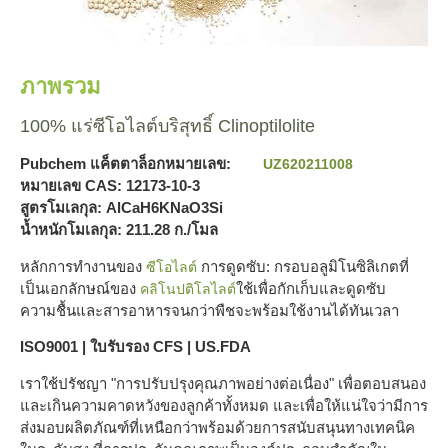
ภาพรวม
100% แร่ซีโอไลต์บริสุทธิ์ Clinoptilolite
Pubchem แค็ตตาล็อกหมายเลข:
UZ620211008
หมายเลข CAS: 12173-10-3
สูตรโมเลกุล: AlCaH6KNaO3Si
น้ำหนักโมเลกุล: 211.28 ก./โมล
หลักการทำงานของ
การดูดซับ: กรอบอลูมิโนซิลิเกตที่
ซีโอไลต์
เป็นเอกลักษณ์ของ
ใช้เพื่อกักเก็บและดูดซับ
คลิโนปติโลไลต์
ความชื้นและสารอาหารจนกว่าพืชจะพร้อมใช้งานได้ทันเวลา
ISO9001 | ใบรับรอง CFS | US.FDA
เราใช้ปรัชญา "การปรับปรุงคุณภาพอย่างต่อเนื่อง" เพื่อตอบสนอง
และเกินความคาดหวังของลูกค้าทั้งหมด และเพื่อให้แน่ใจว่ามีการ
ส่งมอบผลิตภัณฑ์ที่เหนือกว่าพร้อมด้วยการสนับสนุนทางเทคนิค