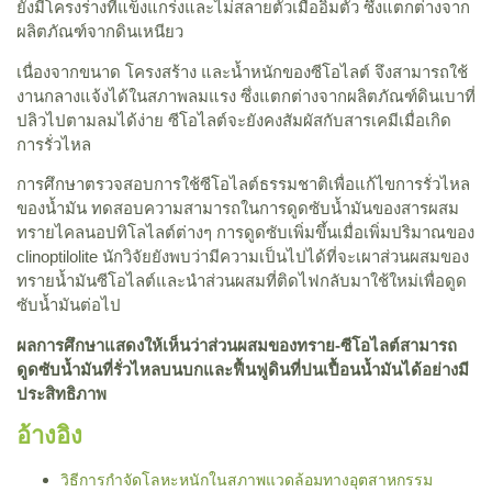
ยังมีโครงร่างที่แข็งแกร่งและไม่สลายตัวเมื่ออิ่มตัว ซึ่งแตกต่างจาก
ผลิตภัณฑ์จากดินเหนียว
เนื่องจากขนาด โครงสร้าง และน้ำหนักของซีโอไลต์ จึงสามารถใช้
งานกลางแจ้งได้ในสภาพลมแรง ซึ่งแตกต่างจากผลิตภัณฑ์ดินเบาที่
ปลิวไปตามลมได้ง่าย ซีโอไลต์จะยังคงสัมผัสกับสารเคมีเมื่อเกิด
การรั่วไหล
การศึกษาตรวจสอบการใช้ซีโอไลต์ธรรมชาติเพื่อแก้ไขการรั่วไหล
ของน้ำมัน ทดสอบความสามารถในการดูดซับน้ำมันของสารผสม
ทรายไคลนอปทิโลไลต์ต่างๆ การดูดซับเพิ่มขึ้นเมื่อเพิ่มปริมาณของ
clinoptilolite นักวิจัยยังพบว่ามีความเป็นไปได้ที่จะเผาส่วนผสมของ
ทรายน้ำมันซีโอไลต์และนำส่วนผสมที่ติดไฟกลับมาใช้ใหม่เพื่อดูด
ซับน้ำมันต่อไป
ผลการศึกษาแสดงให้เห็นว่าส่วนผสมของทราย-ซีโอไลต์สามารถ
ดูดซับน้ำมันที่รั่วไหลบนบกและฟื้นฟูดินที่ปนเปื้อนน้ำมันได้อย่างมี
ประสิทธิภาพ
อ้างอิง
วิธีการกำจัดโลหะหนักในสภาพแวดล้อมทางอุตสาหกรรม