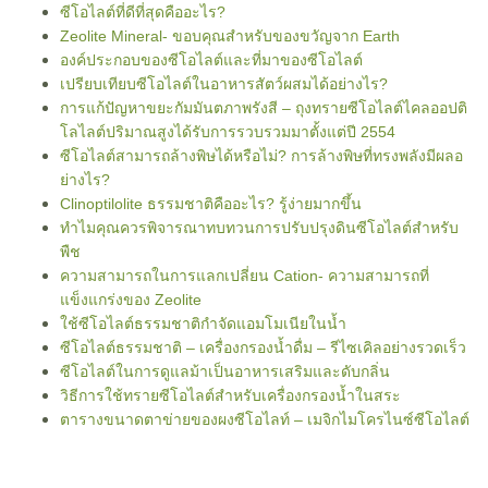
ซีโอไลต์ที่ดีที่สุดคืออะไร?
Zeolite Mineral- ขอบคุณสำหรับของขวัญจาก Earth
องค์ประกอบของซีโอไลต์และที่มาของซีโอไลต์
เปรียบเทียบซีโอไลต์ในอาหารสัตว์ผสมได้อย่างไร?
การแก้ปัญหาขยะกัมมันตภาพรังสี – ถุงทรายซีโอไลต์ไคลออปติ
โลไลต์ปริมาณสูงได้รับการรวบรวมมาตั้งแต่ปี 2554
ซีโอไลต์สามารถล้างพิษได้หรือไม่? การล้างพิษที่ทรงพลังมีผลอ
ย่างไร?
Clinoptilolite ธรรมชาติคืออะไร? รู้ง่ายมากขึ้น
ทำไมคุณควรพิจารณาทบทวนการปรับปรุงดินซีโอไลต์สำหรับ
พืช
ความสามารถในการแลกเปลี่ยน Cation- ความสามารถที่
แข็งแกร่งของ Zeolite
ใช้ซีโอไลต์ธรรมชาติกำจัดแอมโมเนียในน้ำ
ซีโอไลต์ธรรมชาติ – เครื่องกรองน้ำดื่ม – รีไซเคิลอย่างรวดเร็ว
ซีโอไลต์ในการดูแลม้าเป็นอาหารเสริมและดับกลิ่น
วิธีการใช้ทรายซีโอไลต์สำหรับเครื่องกรองน้ำในสระ
ตารางขนาดตาข่ายของผงซีโอไลท์ – เมจิกไมโครไนซ์ซีโอไลต์