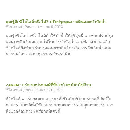
คุณรู้จักซีโอไลต์หรือไม่? ปรับปรุงคุณภาพดินและบำบัดน้ำ
ซีโอ แซนด์
สิงหาคม 9, 2023
คุณรู้หรือไม่ว่าซีโอไลต์มักใช้ทำน้ำให้บริสุทธิ์และช่วยปรับปรุง
คุณภาพดิน? นอกจากใช้ในการบำบัดน้ำและฟอกอากาศแล้ว
ซีโอไลต์ยังช่วยปรับปรุงคุณภาพดินโดยเพิ่มการกักเก็บน้ำและ
ความพร้อมของธาตุอาหารสำหรับพืช
Zeolite: แร่อเนกประสงค์ที่มีประโยชน์นับไม่ถ้วน
ซีโอ แซนด์
เมษายน 18, 2023
ซีโอไลต์ – แร่ธาตุอเนกประสงค์ ซีโอไลต์เป็นแร่ธาตุที่เกิดขึ้น
ตามธรรมชาติซึ่งใช้มานานหลายศตวรรษในอุตสาหกรรมและ
สิ่งแวดล้อมต่างๆ แร่ธาตุพิเศษนี้