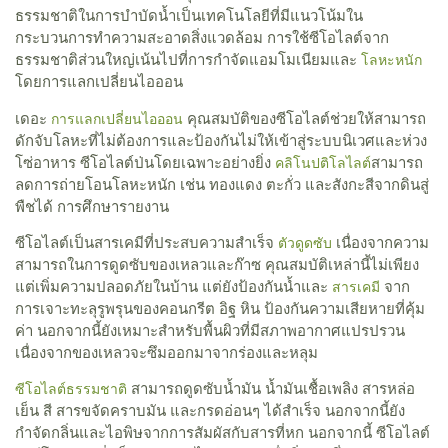
ธรรมชาติในการบำบัดน้ำเป็นเทคโนโลยีที่มีแนวโน้มใน
กระบวนการทำความสะอาดสิ่งแวดล้อม การใช้ซีโอไลต์จาก
ธรรมชาติส่วนใหญ่เน้นไปที่การกำจัดแอมโมเนียมและ
โลหะหนัก
โดยการแลกเปลี่ยนไอออน
เดอะ
คุณสมบัติของซีโอไลต์ช่วยให้สามารถ
การแลกเปลี่ยนไอออน
ดักจับโลหะที่ไม่ต้องการและป้องกันไม่ให้เข้าสู่ระบบนิเวศและห่วง
โซ่อาหาร ซีโอไลต์ป่นโดยเฉพาะอย่างยิ่ง
สามารถ
คลิโนปติโลไลต์
ลดการถ่ายโอนโลหะหนัก เช่น ทองแดง ตะกั่ว และสังกะสีจากดินสู่
พืชได้ การศึกษารายงาน
ซีโอไลต์เป็นสารเคมีที่ประสบความสำเร็จ
เนื่องจากความ
ตัวดูดซับ
สามารถในการดูดซับของเหลวและก๊าซ คุณสมบัติเหล่านี้ไม่เพียง
แต่เพิ่มความปลอดภัยในบ้าน แต่ยังป้องกันน้ำและ
จาก
สารเคมี
การเจาะทะลุรูพรุนของคอนกรีต อิฐ หิน ป้องกันความเสียหายที่คุ้ม
ค่า นอกจากนี้ยังเหมาะสำหรับพื้นผิวที่มีสภาพอากาศแปรปรวน
เนื่องจากของเหลวจะซึมออกมาจากร่องและหลุม
สามารถดูดซับน้ำมัน น้ำมันเชื้อเพลิง สารหล่อ
ซีโอไลต์ธรรมชาติ
เย็น สี สารขจัดคราบมัน และกรดอ่อนๆ ได้สำเร็จ นอกจากนี้ยัง
กำจัดกลิ่นและไอพิษจากการสัมผัสกับสารที่หก นอกจากนี้ ซีโอไลต์