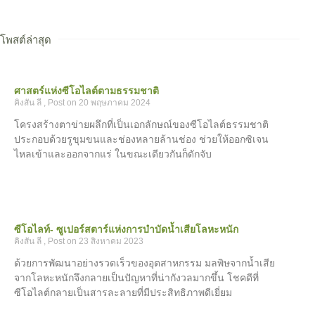
โพสต์ล่าสุด
ศาสตร์แห่งซีโอไลต์ตามธรรมชาติ
คิงสัน ลี
20 พฤษภาคม 2024
โครงสร้างตาข่ายผลึกที่เป็นเอกลักษณ์ของซีโอไลต์ธรรมชาติ
ประกอบด้วยรูขุมขนและช่องหลายล้านช่อง ช่วยให้ออกซิเจน
ไหลเข้าและออกจากแร่ ในขณะเดียวกันก็ดักจับ
ซีโอไลท์- ซูเปอร์สตาร์แห่งการบำบัดน้ำเสียโลหะหนัก
คิงสัน ลี
23 สิงหาคม 2023
ด้วยการพัฒนาอย่างรวดเร็วของอุตสาหกรรม มลพิษจากน้ำเสีย
จากโลหะหนักจึงกลายเป็นปัญหาที่น่ากังวลมากขึ้น โชคดีที่
ซีโอไลต์กลายเป็นสารละลายที่มีประสิทธิภาพดีเยี่ยม