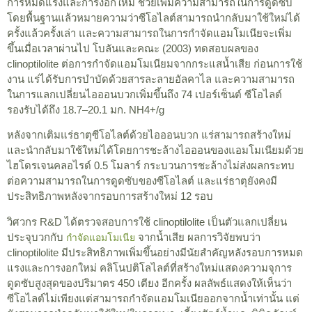
การหมดแรงและการงอกใหม่ ช่วยเพิ่มความสามารถในการดูดซับ
โดยพื้นฐานแล้วหมายความว่าซีโอไลต์สามารถนำกลับมาใช้ใหม่ได้
ครั้งแล้วครั้งเล่า และความสามารถในการกำจัดแอมโมเนียจะเพิ่ม
ขึ้นเมื่อเวลาผ่านไป โบลันและคณะ (2003) ทดสอบผลของ
clinoptilolite ต่อการกำจัดแอมโมเนียมจากกระแสน้ำเสีย ก่อนการใช้
งาน แร่ได้รับการบำบัดด้วยสารละลายอัลคาไล และความสามารถ
ในการแลกเปลี่ยนไอออนบวกเพิ่มขึ้นถึง 74 เปอร์เซ็นต์ ซีโอไลต์
รองรับได้ถึง 18.7–20.1 มก. NH4+/g
หลังจากเติมแร่ธาตุซีโอไลต์ด้วยไอออนบวก แร่สามารถสร้างใหม่
และนำกลับมาใช้ใหม่ได้โดยการชะล้างไอออนของแอมโมเนียมด้วย
ไฮโดรเจนคลอไรด์ 0.5 โมลาร์ กระบวนการชะล้างไม่ส่งผลกระทบ
ต่อความสามารถในการดูดซับของซีโอไลต์ และแร่ธาตุยังคงมี
ประสิทธิภาพหลังจากรอบการสร้างใหม่ 12 รอบ
วิศวกร R&D ได้ตรวจสอบการใช้ clinoptilolite เป็นตัวแลกเปลี่ยน
ประจุบวกกับ
จากน้ำเสีย ผลการวิจัยพบว่า
กำจัดแอมโมเนีย
clinoptilolite มีประสิทธิภาพเพิ่มขึ้นอย่างมีนัยสำคัญหลังรอบการหมด
แรงและการงอกใหม่ คลิโนปติโลไลต์ที่สร้างใหม่แสดงความจุการ
ดูดซับสูงสุดของปริมาตร 450 เตียง อีกครั้ง ผลลัพธ์แสดงให้เห็นว่า
ซีโอไลต์ไม่เพียงแต่สามารถกำจัดแอมโมเนียออกจากน้ำเท่านั้น แต่