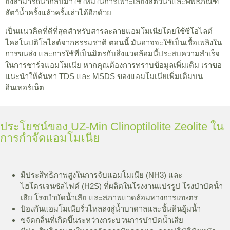
ยังสามารถนำกลับมาใช้ใหม่ในการเพาะเลี้ยงสัตว์น้ำและพิพิธภัณฑ์
สัตว์น้ำครั้งแล้วครั้งเล่าได้อีกด้วย
เป็นแนวคิดที่ดีที่สุดสำหรับสารละลายแอมโมเนียโดยใช้ซีโอไลต์
ไคลโนปติโลไลต์จากธรรมชาติ ตอนนี้
มันอาจจะใช้เป็นเชื้อเพลิงใน
การขนส่ง และการใช้ที่เป็นมิตรกับสิ่งแวดล้อมนี้ประสบความสำเร็จ
ในการชาร์จแอมโมเนีย หากคุณต้องการทราบข้อมูลเพิ่มเติม เราขอ
แนะนำให้ค้นหา TDS และ MSDS ของแอมโมเนียเพิ่มเติมบน
อินเทอร์เน็ต
ประโยชน์ของ UZ-Min Clinoptilolite Zeolite ใน
การกำจัดแอมโมเนีย
มีประสิทธิภาพสูงในการจับแอมโมเนีย (NH3) และ
ไฮโดรเจนซัลไฟด์ (H2S) ที่ผลิตในโรงงานแปรรูป โรงบำบัดน้ำ
เสีย โรงบำบัดน้ำเสีย และสภาพแวดล้อมทางการเกษตร
ป้องกันแอมโมเนียรั่วไหลลงสู่น้ำบาดาลและชั้นหินอุ้มน้ำ
ขจัดกลิ่นที่เกิดขึ้นระหว่างกระบวนการบำบัดน้ำเสีย