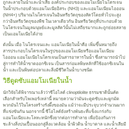
ถูกละลายในน้ำและน้ำเสีย องค์ประกอบของแอมโมเนียไนโตรเจน
ในน้ำประกอบด้วยแอมโมเนียอิสระ (NH3) และแอมโมเนียมไอออน
(NH4+) ปริมาณไนโตรเจนในอินทรียวัตถุของสัตว์โดยทั่วไปจะสูง
กว่าอินทรียวัตถุของพืช ในเวลาเดียวกัน อินทรียวัตถุที่ประกอบด้วย
ไนโตรเจนในมูลมนุษย์และมูลสัตว์นั้นไม่เสถียรมากและถูกย่อยสลาย
เป็นแอมโมเนียได้ง่าย
ดังนั้น เมื่อ
ไนโตรเจนและ
แอมโมเนียในน้ำคือ
เพิ่มขึ้นหมายถึง
สารประกอบไนโตรเจนในรูปของแอมโมเนียหรือแอมโมเนียม
ไอออน แอมโมเนียไนโตรเจนเป็นสารอาหารในน้ำ ซึ่งสามารถนำไป
สู่การทำให้น้ำขาดออกซิเจน เป็นสารก่อมลพิษหลักที่ใช้ออกซิเจนใน
น้ำ และเป็นพิษต่อปลาและสิ่งมีชีวิตในน้ำบางชนิด
วิธีดูดซับแอมโมเนียในน้ำ
นักวิจัยได้พิจารณาแล้วว่าซีโอไลต์ clinoptilolite ธรรมชาตินั้นคัด
เลือกสำหรับไพเพอร์เหล่านี้ หมายความว่ามันจะดูดซับและผูกมัด
พวกมันไว้ในโครงสร้างรังผึ้งของมัน แม้ว่าจะมีประจุบวกจำนวนมาก
ที่แข่งขันกัน นอกจากนี้ ซีโอไลต์ยังสร้างพันธะที่แข็งแกร่งกับ
แอมโมเนียและโลหะหนักซึ่งยากต่อการทำลาย เพื่อป้องกันการ
ชะล้างสิ่งปนเปื้อนออกสู่สิ่งแวดล้อม น้ำผิวดิน น้ำบาดาล และน้ำเสียมี