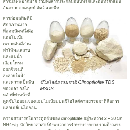
สารมลพิษมากมาย รวมทั้งสารประกอบอนินทรีย์และอินทรีย์ที่เป็น
อันตรายต่อมนุษย์ สัตว์ และพืช
สารก่อมลพิษที่มี
ศักยภาพมาก
ที่สุดชนิดหนึ่งคือ
แอมโมเนีย
เพราะมันมีส่วน
ทำให้ทะเลสาบ
และแม่น้ำ
เสื่อมโทรม
ออกซิเจนที่
ละลายในน้ำ
และความเป็นพิษ
ซีโอไลต์ธรรมชาติ Clinoptilolite TDS
ของปลา กลไก
MSDS
หลักที่ทำหน้าที่
ดูดซับไอออนของแอมโมเนียมบนซีโอไลต์ตามธรรมชาติคือการ
แลกเปลี่ยนไอออน
ความสามารถในการดูดซับของ clinoptilolite อยู่ระหว่าง 2 – 30 มก.
NH4+/g. นักวิทยาศาสตร์ยังพบว่าการรักษาบางอย่าง รวมถึงวงจร