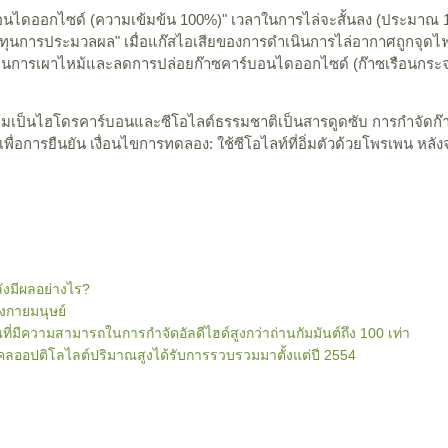
์บอนไดออกไซด์ (ความเข้มข้น 100%)" เวลาในการไล่จะสั้นลง (ประมาณ
ต้นทุนการประมวลผล" เมื่อแก๊สไอเสียของการดำเนินการไล่อากาศถูกจุ
ต้นทุนการเผาไหม้และลดการปล่อยก๊าซคาร์บอนไดออกไซด์ (ก๊าซเรือนกระจก)
้มเป็นไฮโดรคาร์บอนและซีโอไลต์ธรรมชาติเป็นสารดูดซับ การกำจัดก
เพื่อการยืนยัน เงื่อนไขการทดลอง: ใช้ซีโอไลท์ที่อิ่มตัวด้วยโพรเพน
ลังมีผลอย่างไร?
งกายมนุษย์
ิ่นที่มีความสามารถในการกำจัดอัลดีไฮด์สูงกว่าถ่านกัมมันต์ถึง 100 เท่า
คลออปติโลไลต์ปริมาณสูงได้รับการรวบรวมมาตั้งแต่ปี 2554