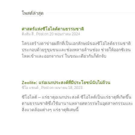
โพสต์ล่าสุด
ศาสตร์แห่งซีโอไลต์ตามธรรมชาติ
คิงสัน ลี
20 พฤษภาคม 2024
โครงสร้างตาข่ายผลึกที่เป็นเอกลักษณ์ของซีโอไลต์ธรรมชาติ
ประกอบด้วยรูขุมขนและช่องหลายล้านช่อง ช่วยให้ออกซิเจน
ไหลเข้าและออกจากแร่ ในขณะเดียวกันก็ดักจับ
Zeolite: แร่อเนกประสงค์ที่มีประโยชน์นับไม่ถ้วน
ซีโอ แซนด์
เมษายน 18, 2023
ซีโอไลต์ – แร่ธาตุอเนกประสงค์ ซีโอไลต์เป็นแร่ธาตุที่เกิดขึ้น
ตามธรรมชาติซึ่งใช้มานานหลายศตวรรษในอุตสาหกรรมและ
สิ่งแวดล้อมต่างๆ แร่ธาตุพิเศษนี้