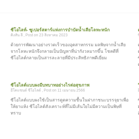
ซีโอไลท์- ซูเปอร์สตาร์แห่งการบำบัดน้ำเสียโลหะหนัก
คิงสัน ลี
23 สิงหาคม 2023
ด้วยการพัฒนาอย่างรวดเร็วของอุตสาหกรรม มลพิษจากน้ำเสีย
จากโลหะหนักจึงกลายเป็นปัญหาที่น่ากังวลมากขึ้น โชคดีที่
ซีโอไลต์กลายเป็นสารละลายที่มีประสิทธิภาพดีเยี่ยม
ซีโอไลต์แบบผงมีบทบาทอย่างไรต่อสุขภาพ
อีโคแซนด์ ซีโอไลต์
11 เมษายน 2566
ซีโอไลต์แบบผงใช้เป็นสารดูดความชื้นในฝาภาชนะบรรจุยาเพื่อ
ให้ยาแห้ง ซีโอไลต์สังเคราะห์ที่ไม่มีเส้นใยไม่มีความเป็นพิษที่
ทราบ