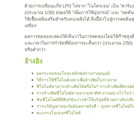
ด้วยการเปลี่ยนแก๊ส LPG ไล่จาก "ไนโตรเจน" เป็น "คาร
(ประมาณ 1/30) ส่งผลให้ "เพิ่มการใช้อุปกรณ์" และ "ลด
ใช้เชื้อเพลิงเสริมสำหรับคบเพลิงได้ สิ่งนี้นำไปสู่การลด
เสถียร
ผลการทดลองแสดงให้เห็นว่าในการทดลองโดยใช้ก๊าซหุงต
และเวลาในการกำจัดที่ต้องการจะสั้นกว่า (ประมาณ 1/50) 
หรือต่ำกว่า
อ้างอิง
ผลกระทบของโลหะหนักต่อร่างกายมนุษย์
วิธีการใช้ซีโอไลต์เหลวเพื่อล้างพิษในร่างกาย
ซีโอไลต์สามารถล้างพิษได้หรือไม่? การล้างพิษที่ทรงพ
การล้างพิษซีโอไลต์ตามธรรมชาติทำงานอย่างไรในร่า
หินซีโอไลต์ที่มีฟังก์ชันการทำให้บริสุทธิ์ด้วยสารดับกล
การแก้ปัญหาขยะกัมมันตภาพรังสี – ถุงทรายซีโอไลต์ไ
ตะแกรงโมเลกุลซีโอไลต์