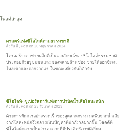
โพสต์ล่าสุด
ศาสตร์แห่งซีโอไลต์ตามธรรมชาติ
คิงสัน ลี
20 พฤษภาคม 2024
โครงสร้างตาข่ายผลึกที่เป็นเอกลักษณ์ของซีโอไลต์ธรรมชาติ
ประกอบด้วยรูขุมขนและช่องหลายล้านช่อง ช่วยให้ออกซิเจน
ไหลเข้าและออกจากแร่ ในขณะเดียวกันก็ดักจับ
ซีโอไลท์- ซูเปอร์สตาร์แห่งการบำบัดน้ำเสียโลหะหนัก
คิงสัน ลี
23 สิงหาคม 2023
ด้วยการพัฒนาอย่างรวดเร็วของอุตสาหกรรม มลพิษจากน้ำเสีย
จากโลหะหนักจึงกลายเป็นปัญหาที่น่ากังวลมากขึ้น โชคดีที่
ซีโอไลต์กลายเป็นสารละลายที่มีประสิทธิภาพดีเยี่ยม