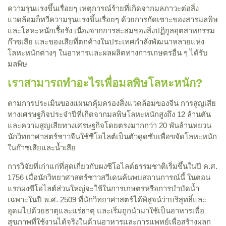
ความรุนแรงขึ้นเรื่อยๆ เหตุการณ์ร้ายที่เกิดจากมลภาวะต่อสิ่ง
แวดล้อมก็ทวีความรุนแรงขึ้นเรื่อยๆ ด้วยการกัดเซาะของสารมลพิษ
และโลหะหนักเรื้อรัง เนื่องจากการสะสมของสิ่งปฏิกูลอุตสาหกรรม
ก๊าซเสีย และของเสียที่ตกค้างในประเทศกำลังพัฒนาหลายแห่ง
โลหะหนักต่างๆ ในอาหารและผลผลิตทางการเกษตรอื่น ๆ ได้รับ
มลพิษ
เราสามารถทำอะไรเพื่อมลพิษโลหะหนัก?
ตามการประเมินของแผนกคุ้มครองสิ่งแวดล้อมของจีน การสูญเสีย
ทางเศรษฐกิจประจำปีที่เกิดจากมลพิษโลหะหนักสูงถึง 12 ล้านตัน
และความสูญเสียทางเศรษฐกิจโดยตรงมากกว่า 20 พันล้านหยวน
นักวิทยาศาสตร์ชาวจีนใช้ซีโอไลต์เป็นตัวดูดซับเพื่อขจัดโลหะหนัก
ในก๊าซเสียและน้ำเสีย
การวิจัยที่เก่าแก่ที่สุดเกี่ยวกับผงซีโอไลต์ธรรมชาติเริ่มขึ้นในปี ค.ศ.
1756 เมื่อนักวิทยาศาสตร์ชาวสวีเดนค้นพบสถานการณ์นี้ ในตอน
แรกผงซีโอไลต์ส่วนใหญ่จะใช้ในการเกษตรหรือการบำบัดน้ำ
เฉพาะในปี พ.ศ. 2509 ที่นักวิทยาศาสตร์ได้พิสูจน์ว่าบริสุทธิ์และ
อุดมไปด้วยธาตุและแร่ธาตุ และเริ่มถูกนำมาใช้เป็นอาหารเพื่อ
สุขภาพที่ใช้งานได้จริงในด้านอาหารและการแพทย์เพื่อสร้างผลก