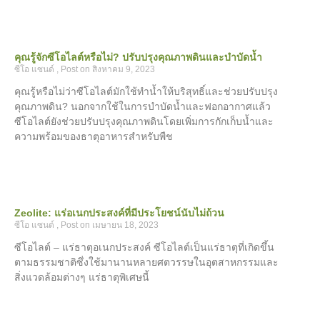
คุณรู้จักซีโอไลต์หรือไม่? ปรับปรุงคุณภาพดินและบำบัดน้ำ
ซีโอ แซนด์
สิงหาคม 9, 2023
คุณรู้หรือไม่ว่าซีโอไลต์มักใช้ทำน้ำให้บริสุทธิ์และช่วยปรับปรุง
คุณภาพดิน? นอกจากใช้ในการบำบัดน้ำและฟอกอากาศแล้ว
ซีโอไลต์ยังช่วยปรับปรุงคุณภาพดินโดยเพิ่มการกักเก็บน้ำและ
ความพร้อมของธาตุอาหารสำหรับพืช
Zeolite: แร่อเนกประสงค์ที่มีประโยชน์นับไม่ถ้วน
ซีโอ แซนด์
เมษายน 18, 2023
ซีโอไลต์ – แร่ธาตุอเนกประสงค์ ซีโอไลต์เป็นแร่ธาตุที่เกิดขึ้น
ตามธรรมชาติซึ่งใช้มานานหลายศตวรรษในอุตสาหกรรมและ
สิ่งแวดล้อมต่างๆ แร่ธาตุพิเศษนี้