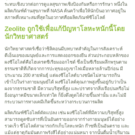
ระทบเชิงบวกต่อการดูแลสุขภาพเชิงป้องกันหรือการรักษา หนึ่งใน
ผลิตภัณฑ์ด้านสุขภาพที่ NASA ค้นคว้าเพื่อให้นักบินอวกาศอยู่ใน
สภาพที่เหมาะสมที่สุดในอวกาศคือผลิตภัณฑ์ซีโอไลต์
Zeolite ถูกใช้เพื่อแก้ปัญหาโลหะหนักนี้โดย
นักวิทยาศาสตร์
นักวิทยาศาสตร์เชื่อว่าซิลิคอนมีบทบาทสำคัญในการสังเคราะห์
ดีเอ็นเอของมนุษย์และการแสดงออกของยีน ส่วนประกอบหลักของ
ผงซีโอไลต์คือไฮเดรตซีเรียมออกไซด์ ซึ่งเป็นซีเรียมผลึกพรุนตาม
ธรรมชาติที่เกิดจากการปะทุของภูเขาไฟเมื่อหลายล้านปีก่อน มี
ประมาณ 200 สายพันธุ์ แต่ผงซีโอไลต์บางชนิดไม่สามารถกิน
เข้าไปในร่างกายมนุษย์ได้ ผงซีโอไลต์คุณภาพสูงขึ้นอยู่กับว่าเป็น
ผงจากธรรมชาติ มีความบริสุทธิ์สูง และปราศจากสิ่งเจือปนหรือไม่
ยิ่งอนุภาคมีขนาดเล็กเท่าใด ก็ยิ่งดึงดูดได้ง่ายขึ้นเท่านั้น และไม่มี
กระบวนการทางเคมีเกิดขึ้นระหว่างกระบวนการผลิต
ผลิตภัณฑ์ซีโอไลต์ดัดแปลง เช่น ผงซีโอไลต์ที่มีความบริสุทธิ์สูง
สามารถดูดซับสารที่เป็นอันตรายออกจากร่างกายมนุษย์ได้อย่าง
รวดเร็ว ซีโอไลต์สามารถกักเก็บโลหะหนัก ก๊าซที่เป็นอันตราย และ
แม้แต่ธาตุกัมมันตภาพรังสีได้อย่างแน่นหนา จากนั้นดื่มน้ำปริมาณ