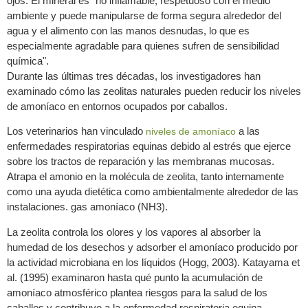
ojos. El mineral es "no inflamable, respetuoso con el medio
ambiente y puede manipularse de forma segura alrededor del
agua y el alimento con las manos desnudas, lo que es
especialmente agradable para quienes sufren de sensibilidad
química".
Durante las últimas tres décadas, los investigadores han
examinado cómo las zeolitas naturales pueden reducir los niveles
de amoníaco en entornos ocupados por caballos.
Los veterinarios han vinculado
a las
niveles de amoníaco
enfermedades respiratorias equinas debido al estrés que ejerce
sobre los tractos de reparación y las membranas mucosas.
Atrapa el amonio en la molécula de zeolita, tanto internamente
como una ayuda dietética como ambientalmente alrededor de las
instalaciones. gas amoníaco (NH3).
La zeolita controla los olores y los vapores al absorber la
humedad de los desechos y adsorber el amoníaco producido por
la actividad microbiana en los líquidos (Hogg, 2003). Katayama et
al. (1995) examinaron hasta qué punto la acumulación de
amoníaco atmosférico plantea riesgos para la salud de los
caballos y contribuye a la enfermedad respiratoria equina.