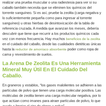
realizar una prueba muscular o una radiestesia para ver si su
caballo también necesita que se eliminen los químicos del
torrente sanguíneo. Si es así, pruebe la zeolita (carga negativa y
lo suficientemente pequeña como para ingresar al torrente
sanguíneo) u otras hierbas de desintoxicación de la tabla de
referencia cruzada. A medida que avanzan los meses, debería
descubrir que tiene que recurrir a los productos químicos cada
vez con menos frecuencia. Hay muchos
beneficios de la zeolita
en el cuidado del caballo, desde las cualidades dietéticas únicas
hasta la
poder como ropa de
reductor de amoníaco
absorbente
cama y revestimiento de suelos.
La Arena De Zeolita Es Una Herramienta
Mineral Muy Útil En El Cuidado Del
Caballo.
En graneros y establos, “los gases malolientes se adhieren a las
partículas de polvo que tienen una carga molecular positiva. Las
moléculas de zeolita tienen una carga molecular negativa, por lo
que actúan como imanes para atraer partículas de polvo, lo que
ayuda a limpiar el aire de olores y polvo”.