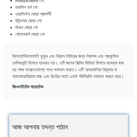
Reitturniere শো
ডাবলিন হর্স শো
ওয়েলিংটন ঘোড়া প্রদর্শনী
উইন্ডসর ঘোড়া শো
ডিভন ঘোড়া শো
গোথেনবার্গ ঘোড়া শো
ক্লিনোপ্টিলোলাইট কুকুর এবং বিড়াল লিটারের জন্য নিরাপদ এবং প্রাকৃতিক
ডেসিক্যান্ট হিসাবে ব্যবহৃত হয়। এটি জলের ফিল্টার মিডিয়া হিসাবে ব্যবহার করা
হয় পশুর অগ্রহণযোগ্য গন্ধ সমাধান করতে। এটি অ্যামোনিয়া রিমুভার যা
অ্যাকোয়ারিয়ামে মাছ এবং চিংড়ির মতো একই পরিস্থিতি সমাধান করতে পারে।
জিওলাইটেম বায়োটেক
আজ আপনার তদন্ত পাঠান