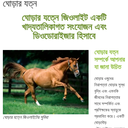
ঘোড়ার যত্ন
ঘোড়ার যত্নে জিওলাইট একটি
খাদ্যতালিকাগত সংযোজন এবং
ডিওডোরাইজার হিসাবে
ঘোড়ার যত্ন
সম্পর্কে আপনার
যা জানা উচিত
ঘোড়ার ওষুধের
নিরাপত্তা ঘোড়ার সুস্থ
বৃদ্ধি এবং এমনকি
জীবনের নিরাপত্তার
সাথে সম্পর্কিত এবং
প্রশিক্ষকের স্নায়ুকে
প্রভাবিত করে। একটি
ঘোড়ার যত্নে জিওলাইটের সুবিধা
ঘোড়দৌড়