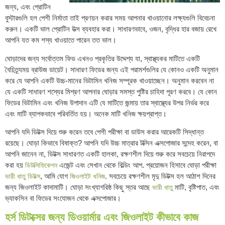
জন্য, এবং প্রোটিন
বুস্টারগুলি হল পেশী নির্মাতা তাই প্রণয়ন করার সময় আপনার খাওয়ানোর লক্ষ্যগুলি বিবেচনা
করুন। একটি ভাল প্রোটিন উত্স ব্যবহার করা। সাধারণভাবে, ওজন, বৃদ্ধির হার বজায় রেখে
আপনি যত কম শস্য খাওয়াতে পারেন তত ভাল।
ঘোড়াদের জন্য সর্বোত্তম ফিড এখনও প্রকৃতির উদ্দেশ্য যা, স্বাস্থ্যকর মাটিতে একটি
বৈচিত্র্যময় ব্রাউজ ডায়েট। সাধারণ ফিডের জন্য এই পরামর্শগুলির যে কোনও একটি অনুমান
করে যে আপনি একটি উচ্চ-মানের ভিটামিন খনিজ সম্পূরক খাওয়াচ্ছেন। অনুমান করবেন না
যে একটি সাধারণ শস্যের মিশ্রণ আপনার ঘোড়ার সমস্ত পুষ্টির চাহিদা পূরণ করবে। যে কোন
ফিডের ভিটামিন এবং খনিজ উপাদান এটি যে মাটিতে জন্মায় তার স্বাস্থ্যের উপর নির্ভর করে
এবং মাটি ব্যাপকভাবে পরিবর্তিত হয়। অনেক মাটি খনিজ ক্ষয়প্রাপ্ত।
আপনি যদি ডিটক্স দিয়ে শুরু করেন তবে পেশী পরীক্ষা বা ডাউস করার আরেকটি সিদ্ধান্ত
রয়েছে। ঘোড়া কিভাবে বিষাক্ত? আপনি যদি উচ্চ মাত্রার টক্সিন এক্সপোজার সন্দেহ করেন, বা
আপনি জানেন না, ডিটক্স সাধারণত একটি হালকা, রক্ষণশীল দিয়ে শুরু করে সবচেয়ে নিরাপদে
করা হয়
এজেন্ট এবং সেখান থেকে বিল্ডিং আপ. প্রয়োজন হিসাবে ঘোড়া পরীক্ষা
ডিটক্সিফিকেশন
, আমি যোগ
. সবচেয়ে রক্ষণশীল মৃদু ডিটক্স হল আঠাশ দিনের
ভারী ধাতু ডিটক্স
জিওলাইট খনিজ
জন্য জিওলাইট কাদামাটি। ঘোড়া সংখ্যাগরিষ্ঠ কিছু স্তর আছে
মাটি, বৃষ্টিপাত, এবং
ভারী ধাতু
ভ্যাকসিন বা ফিডের সংযোজন থেকে এক্সপোজার।
হর্স ডিটক্সের জন্য ডিওয়ার্মার এবং জিওলাইট কীভাবে কাজ