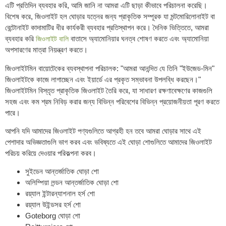
এটি প্রতিদিন ব্যবহার করি, আমি জানি না আমরা এটি ছাড়া কীভাবে পরিচালনা করেছি।
বিশেষ করে, জিওলাইট হল ঘোড়ার যত্নের জন্য প্রাকৃতিক সম্পূরক যা মন্টমোরিলোনাইট বা
বেন্টোনাইট কাদামাটির ধীর কার্যকরী ব্যবহার প্রতিস্থাপন করে। দৈনিক ভিত্তিতে, আমরা
ব্যবহার করি
বাতাসে অ্যামোনিয়ার ঘনত্ব শোষণ করতে এবং অ্যামোনিয়া
জিওলাইট বালি
অপসারণের মাত্রা নিয়ন্ত্রণ করতে।
জিওলাইটমিন বায়োটেকের ব্যবস্থাপনা পরিচালক: "আমরা আনন্দিত যে তিনি "ইউজেড-মিন"
জিওলাইটকে কাজে লাগাচ্ছেন এবং ইয়ার্ডে এর প্রকৃত সম্ভাবনা উপলব্ধি করছেন।"
জিওলাইটমিন বিস্তৃত প্রাকৃতিক জিওলাইট তৈরি করে, যা সাধারণ রক্ষণাবেক্ষণের কাজগুলি
সহজ এবং কম শ্রম নিবিড় করার জন্য বিভিন্ন পরিবেশের বিভিন্ন প্রয়োজনীয়তা পূরণ করতে
পারে।
আপনি যদি আমাদের জিওলাইট পণ্যগুলিতে আগ্রহী হন তবে আমরা ঘোড়ার সাথে এই
পেশাদার অভিজ্ঞতাগুলি ভাগ করব এবং ভবিষ্যতে এই ঘোড়া শোগুলিতে আমাদের জিওলাইট
পরিচয় করিয়ে দেওয়ার পরিকল্পনা করব।
সুইডেন আন্তর্জাতিক ঘোড়া শো
অলিম্পিয়া লন্ডন আন্তর্জাতিক ঘোড়া শো
রয়্যাল ইন্টারন্যাশনাল হর্স শো
রয়্যাল উইন্ডসর হর্স শো
Goteborg ঘোড়া শো