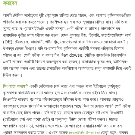
করবেন
আপনি মৌলিক সর্বোত্তম পুষ্টি প্রোগ্রাম চালিয়ে যেতে পারেন, এবং আপনার কৃমিনাশকগুলিকে
পরিবর্তন করা শুরু করতে পারেন। প্রশিক্ষক ছয় মাস ধরে মূল্যায়ন চালিয়ে যান। যদি তারা
সন্দেহ করে যে প্যারাসাইটগুলি একটি সমস্যা, পেশী পরীক্ষা বা ডাউস। হালকাতম নন-
রাসায়নিক কৃমির জন্য পরীক্ষা শুরু করুন, যেমন কুমড়ার বীজ, চিকোরি, ডায়াটোমেসিয়াস আর্থ
(DE), ট্রেফয়েল, কাদামাটি, পাইন সূঁচ, লেসপেডেজা বা বাণিজ্যিকভাবে যেকোনো একটি।
উপলব্ধ ভেষজ মিশ্রণ। যদি অ-রাসায়নিক কৃমিনাশক পরজীবী সমস্যা পরিষ্কার হিসাবে
পরীক্ষা না হয়, পেশী পরীক্ষা বা রাসায়নিক বিকল্প dowse. মৌলিক রাসায়নিক বিকল্পগুলির
একটি তালিকা পরজীবী বিভাগে অন্তর্ভুক্ত করা হয়েছে। রাসায়নিক কৃমির পরে, আটচল্লিশ
ঘন্টা অপেক্ষা করুন এবং তারপর রাসায়নিক অবশিষ্টাংশ অপসারণের জন্য কাদামাটি দিয়ে একটি
ডিটক্স করুন।
একটি নেতিবাচক চার্জ আছে এবং অন্ত্রে থাকা ইতিবাচক চার্জযুক্ত
জিওলাইট কাদামাটি
কৃমিনাশক রাসায়নিকের সাথে আবদ্ধ হবে এবং সেগুলিকে দেহের বাইরে নিয়ে যাবে।
জিওলাইট পাউডার প্রধানত পরিপাকতন্ত্রের টক্সিনের উপর কাজ করে। আপনার ঘোড়ারও
রক্তপ্রবাহ থেকে রাসায়নিক অপসারণের প্রয়োজন আছে কিনা তা দেখতে আপনি পেশী পরীক্ষা
বা ডাউস বেছে নিতে পারেন। যদি তাই হয়, তাহলে ক্রস রেফারেন্স চার্ট থেকে জিওলাইট
(নেতিবাচক চার্জ এবং যথেষ্ট ছোট) বা অন্যান্য ডিটক্স ভেষজ পরীক্ষা করুন। মাসের
অগ্রগতির সাথে সাথে, আপনি দেখতে পাবেন যে আপনাকে রাসায়নিকগুলি কম এবং কম
প্রায়ই অবলম্বন করতে হচ্ছে। এখানে অনেক
ঘোড়া যত্ন, অনন্য
জিওলাইটের উপকারিতা