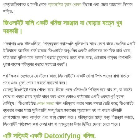
খাদ্যতালিকাগত গুণাবলী থেকে
বিছানা এবং মেঝে আচ্ছাদন হিসাবে
অ্যামোনিয়া হ্রাস
শোষক
শক্তি.
জিওলাইট বালি একটি খনিজ সরঞ্জাম যা ঘোড়ার যত্নে খুব
দরকারী।
শস্যাগার এবং স্টলগুলিতে, "গন্ধযুক্ত গ্যাসগুলি ধূলিকণার সাথে লেগে থাকে যেগুলির একটি
ইতিবাচক আণবিক চার্জ রয়েছে৷ জিওলাইট অণুগুলির একটি নেতিবাচক আণবিক চার্জ থাকে,
তাই তারা ধূলিকণাকে আকর্ষণ করতে চুম্বকের মতো কাজ করে, এইভাবে গন্ধের পাশাপাশি
ধুলো বাতাস পরিষ্কার করতে সহায়তা করে”।
প্রশিক্ষকরা দেখেছেন যে স্টলের কাছে জিওলাইটের একটি খোলা টপড পাত্রে রাখা বাতাসে
গন্ধ এবং ধুলো শোষণ করতে সহায়তা করে।
যেহেতু জিওলাইট তরল শোষণ করে, ভিজে গেলে খনিজগুলি পিচ্ছিল হয়ে যায় না, যা কাঠের
মেঝে বা শক্ত রাবার ম্যাট ধারণ করে এমন কোনও কাঠামোর একটি গুরুত্বপূর্ণ সুরক্ষা
বৈশিষ্ট্য। জিওলাইটের
স্টল পরিষ্কার করার সময় দক্ষতা তৈরি করে; জিওলাইট
শোষণ
ক্ষমতা
ব্যবহার করার সময় সুবিধাগুলি সম্পূর্ণরূপে শুকানোর প্রয়োজন হয় না কারণ খনিজটি
যোগাযোগের সময় আর্দ্রতা এবং গন্ধ শোষণ করে। পরিষ্কারের মধ্যে গন্ধ নিয়ন্ত্রণ করতে,
জিওলাইট পর্যবেক্ষণ করা ভেজা দাগ বা মলমূত্রের উপর ছিটিয়ে দেওয়া যেতে পারে।
এটি সত্যিই একটি Detoxifying খনিজ.