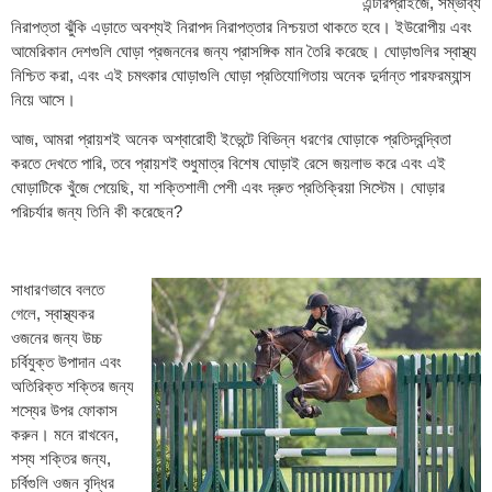
এন্টারপ্রাইজে, সম্ভাব্য
নিরাপত্তা ঝুঁকি এড়াতে অবশ্যই নিরাপদ নিরাপত্তার নিশ্চয়তা থাকতে হবে। ইউরোপীয় এবং
আমেরিকান দেশগুলি ঘোড়া প্রজননের জন্য প্রাসঙ্গিক মান তৈরি করেছে। ঘোড়াগুলির স্বাস্থ্য
নিশ্চিত করা, এবং এই চমৎকার ঘোড়াগুলি ঘোড়া প্রতিযোগিতায় অনেক দুর্দান্ত পারফরম্যান্স
নিয়ে আসে।
আজ, আমরা প্রায়শই অনেক অশ্বারোহী ইভেন্টে বিভিন্ন ধরণের ঘোড়াকে প্রতিদ্বন্দ্বিতা
করতে দেখতে পারি, তবে প্রায়শই শুধুমাত্র বিশেষ ঘোড়াই রেসে জয়লাভ করে এবং এই
ঘোড়াটিকে খুঁজে পেয়েছি, যা শক্তিশালী পেশী এবং দ্রুত প্রতিক্রিয়া সিস্টেম। ঘোড়ার
পরিচর্যার জন্য তিনি কী করেছেন?
সাধারণভাবে বলতে
গেলে, স্বাস্থ্যকর
ওজনের জন্য উচ্চ
চর্বিযুক্ত উপাদান এবং
অতিরিক্ত শক্তির জন্য
শস্যের উপর ফোকাস
করুন। মনে রাখবেন,
শস্য শক্তির জন্য,
চর্বিগুলি ওজন বৃদ্ধির