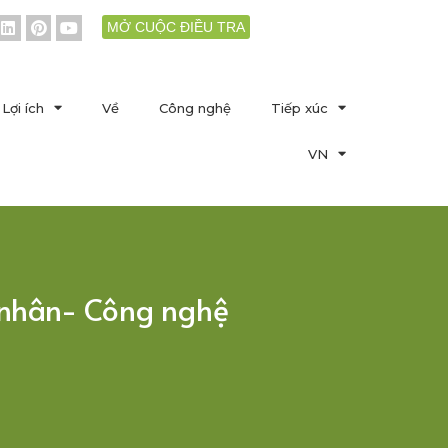
MỞ CUỘC ĐIỀU TRA
Lợi ích
Về
Công nghệ
Tiếp xúc
VN
 nhân- Công nghệ