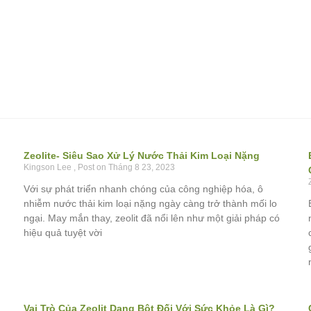
Zeolite- Siêu Sao Xử Lý Nước Thải Kim Loại Nặng
Kingson Lee
Tháng 8 23, 2023
Với sự phát triển nhanh chóng của công nghiệp hóa, ô
nhiễm nước thải kim loại nặng ngày càng trở thành mối lo
ngại. May mắn thay, zeolit đã nổi lên như một giải pháp có
hiệu quả tuyệt vời
Vai Trò Của Zeolit Dạng Bột Đối Với Sức Khỏe Là Gì?