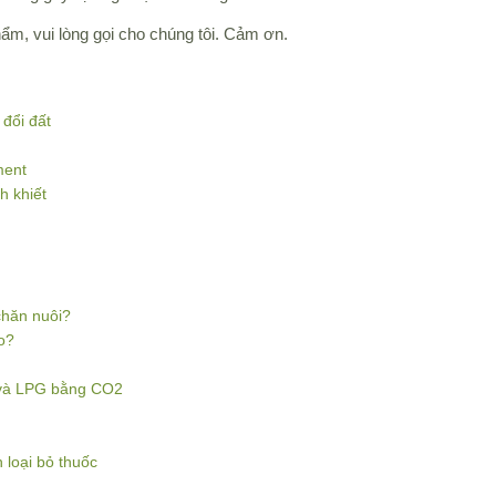
hẩm, vui lòng gọi cho chúng tôi. Cảm ơn.
 đổi đất
ment
h khiết
chăn nuôi?
o?
G và LPG bằng CO2
 loại bỏ thuốc