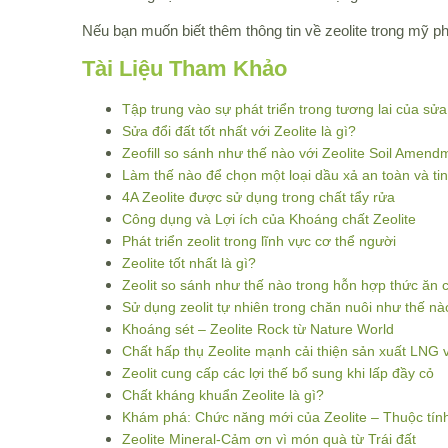
Nếu bạn muốn biết thêm thông tin về zeolite trong mỹ p
Tài Liệu Tham Khảo
Tập trung vào sự phát triển trong tương lai của sửa
Sửa đổi đất tốt nhất với Zeolite là gì?
Zeofill so sánh như thế nào với Zeolite Soil Amend
Làm thế nào để chọn một loại dầu xả an toàn và tin
4A Zeolite được sử dụng trong chất tẩy rửa
Công dụng và Lợi ích của Khoáng chất Zeolite
Phát triển zeolit trong lĩnh vực cơ thể người
Zeolite tốt nhất là gì?
Zeolit so sánh như thế nào trong hỗn hợp thức ăn 
Sử dụng zeolit tự nhiên trong chăn nuôi như thế nà
Khoáng sét – Zeolite Rock từ Nature World
Chất hấp thụ Zeolite mạnh cải thiện sản xuất LN
Zeolit cung cấp các lợi thế bổ sung khi lấp đầy cỏ
Chất kháng khuẩn Zeolite là gì?
Khám phá: Chức năng mới của Zeolite – Thuộc tính
Zeolite Mineral-Cảm ơn vì món quà từ Trái đất