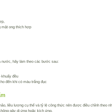
ợp,
g mật ong thích hợp
và nước, hãy làm theo các bước sau:
p khuấy đều
ho đến khi có màu trắng đục
ẩm
khảo, liều lượng cụ thể và tỷ lệ công thức nên được điều chỉnh theo 
không gây dị ứng hoặc kích ứng.