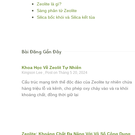
Zeolite là gì?
Sàng phân tử Zeolite
Silica bốc khói và Silica kết tủa
Bài Đăng Gần Đây
Khoa Học Về Zeolit Tự Nhiên
Kingson Lee
Tháng 5 20, 2024
Cấu trúc mạng tinh thể độc đáo của Zeolite tự nhiên chứa
hàng triệu lỗ và kênh, cho phép oxy chảy vào và ra khỏi
khoáng chất, đồng thời giữ lại
Zeolite: Khoáng Chất Đa Năng Với Vô Số Công Dụng