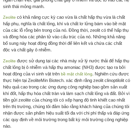
sinh thái mỏng manh.
có khả năng cực kỳ cao vừa là chất hấp thụ vừa là chất
Zeolite
hấp phụ, nghĩa là chất lỏng, khí và chất lơ lửng bám vào bề mặt
của các lỗ rỗng bên trong của nó. Đồng thời, zeolit có thể hấp thụ
và đồng hóa các phân tử vào cấu trúc của nó. Những khả năng
bổ sung này hoạt động đồng thời để liên kết và chứa các chất
độc và chất gây ô nhiễm.
được sử dụng tại các nhà máy xử lý nước thải để hấp thụ
Zeolite
chất lỏng bị ô nhiễm và hấp thụ amoniac (NH3) được tạo ra bởi
hoạt động của vi sinh vật trên
. Nghiên cứu được
bề mặt chất lỏng
thực hiện tại ZeoliteMin Biotech. xác định rằng zeolit clinoptilolit có
hiệu quả cao trong các ứng dụng công nghiệp bao gồm sản xuất
khí đốt, hấp thụ hóa chất tràn và làm sạch chất lỏng và đất. Bởi vì
tiền gửi zeolite của chúng tôi có xếp hạng độ tinh khiết cao nhất
trên thị trường, chúng tôi đảm bảo rằng khách hàng của chúng tôi
nhận được sản phẩm hiệu suất tối đa với chi phí thấp và đáp ứng
các quy định về môi trường trong bất kỳ môi trường công nghiệp
nào.