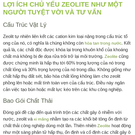
LỢI ÍCH CHỦ YẾU ZEOLITE NHƯ MỘT
NGƯỜI TUYỆT VỜI VÀ TƯ VẤN
Cấu Trúc Vật Lý
Zeolit tự nhiên liên kết các cation kim loại nặng trong cấu trúc tổ
ong của nó, có nghĩa là chúng không còn
. Kết
hòa tan trong nước
quả là, các chất độc được khóa lại trong khuôn khổ của khoáng
chất mà không bị đe dọa rửa trôi trở lại môi trường.
cũng
Zeolite
được chứng minh là hấp thụ tới 60% trọng lượng của nó trong
chất lỏng và 30% trọng lượng của nó trong dầu. Không giống như
chất hấp thụ đất sét, bão hòa chất lỏng không làm cho zeolit
phồng lên hoặc mất tính toàn vẹn của cấu trúc. Điều này ngăn
cản việc tạo bùn hoặc mất lực kéo trên các khu công nghiệp.
Bao Gói Chất Thải
Đóng gói đề cập đến quá trình trộn các chất gây ô nhiễm với
nước, zeolit và
nhằm tạo ra các khối bê tông ổn định từ
xi măng
chất thải công nghiệp dùng một lần. Thiên nhiên
hoạt động
Zeolite
như một sàng phân tử hấp thụ, ổn định và cố định các chất gây ô