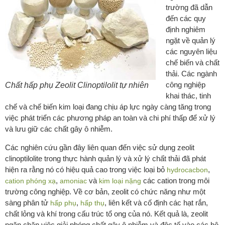
trường đã dẫn
đến các quy
định nghiêm
ngặt về quản lý
các nguyên liệu
chế biến và chất
thải. Các ngành
công nghiệp
Chất hấp phụ Zeolit Clinoptilolit tự nhiên
khai thác, tinh
chế và chế biến kim loại đang chịu áp lực ngày càng tăng trong
việc phát triển các phương pháp an toàn và chi phí thấp để xử lý
và lưu giữ các chất gây ô nhiễm.
Các nghiên cứu gần đây liên quan đến việc sử dụng zeolit
clinoptilolite trong thực hành quản lý và xử lý chất thải đã phát
hiện ra rằng nó có hiệu quả cao trong việc loại bỏ
,
hydrocacbon
,
và
các cation trong môi
cation phóng xạ
amoniac
kim loại nặng
trường công nghiệp. Về cơ bản, zeolit có chức năng như một
sàng phân tử
,
, liên kết và cố định các hạt rắn,
hấp phụ
hấp thụ
chất lỏng và khí trong cấu trúc tổ ong của nó. Kết quả là, zeolit
ngăn chặn việc giải phóng chất gây ô nhiễm và độc tố vào các hệ