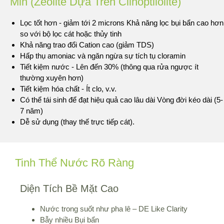
Min (Zeolite Dựa Trên Clinoptilolite)
Lọc tốt hơn - giảm tới 2 microns Khả năng lọc bụi bẩn cao hơn
so với bộ lọc cát hoặc thủy tinh
Khả năng trao đổi Cation cao (giảm TDS)
Hấp thụ amoniac và ngăn ngừa sự tích tụ cloramin
Tiết kiệm nước - Lên đến 30% (thông qua rửa ngược ít
thường xuyên hơn)
Tiết kiệm hóa chất - Ít clo, v.v.
Có thể tái sinh để đạt hiệu quả cao lâu dài Vòng đời kéo dài (5-
7 năm)
Dễ sử dụng (thay thế trực tiếp cát).
Tinh Thể Nước Rõ Ràng
Diện Tích Bề Mặt Cao
Nước trong suốt như pha lê – DE Like Clarity
Bẫy nhiều Bụi bẩn