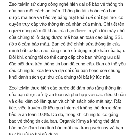
ZeoliteMin sử dụng công nghệ hiện đại để bảo vệ thông tin
của bạn một cách an toàn. Thông tin tài khoản của bạn
được mã hóa và bảo vệ bằng mật khẩu để chỉ bạn mới có
quyền truy cập vào thông tin cá nhân của mình. Chi tiết tên
người dùng và mật khẩu của bạn được truyền tới máy chủ
của chúng tôi ở dạng được mã hóa an toàn cao bằng SSL
(lớp ổ cắm bảo mật). Bạn có thể chỉnh sửa thông tin của
mình bất cứ lúc nào bằng cách sử dụng mật khẩu của bạn.
Đôi khi, chúng tôi có thể cung cấp cho bạn những ưu đãi
đặc biệt dựa trên thông tin bạn đã cung cấp. Bạn có thể yêu
cầu chúng tôi xóa tên và địa chỉ của bạn hoặc xóa chúng
khỏi danh sách gửi thư của chúng tôi bất kỳ lúc nào.
ZeoliteMin thực hiện các bước để đảm bảo rằng thông tin
của bạn được xử lý an toàn và phù hợp với các điều khoản
và điều kiện có liên quan và chính sách bảo mật này. Rất
tiếc, việc truyền dữ liệu qua Internet không thể được đảm
bảo là an toàn 100%. Do đó, trong khi chúng tôi cố gắng
bảo vệ thông tin của bạn, Organik Kimya không thể đảm
bảo hoặc đảm bảo tính bảo mật của trang web này và bạn
tự chịu rủi ro khi sử dụng.