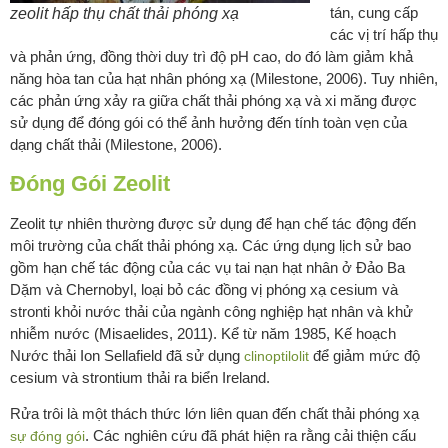
tán, cung cấp
zeolit hấp thụ chất thải phóng xạ
các vị trí hấp thụ
và phản ứng, đồng thời duy trì độ pH cao, do đó làm giảm khả
năng hòa tan của hạt nhân phóng xạ (Milestone, 2006). Tuy nhiên,
các phản ứng xảy ra giữa chất thải phóng xạ và xi măng được
sử dụng để đóng gói có thể ảnh hưởng đến tính toàn vẹn của
dạng chất thải (Milestone, 2006).
Đóng Gói Zeolit
Zeolit tự nhiên thường được sử dụng để hạn chế tác động đến
môi trường của chất thải phóng xạ. Các ứng dụng lịch sử bao
gồm hạn chế tác động của các vụ tai nạn hạt nhân ở Đảo Ba
Dặm và Chernobyl, loại bỏ các đồng vị phóng xạ cesium và
stronti khỏi nước thải của ngành công nghiệp hạt nhân và khử
nhiễm nước (Misaelides, 2011). Kể từ năm 1985, Kế hoạch
Nước thải Ion Sellafield đã sử dụng
để giảm mức độ
clinoptilolit
cesium và strontium thải ra biển Ireland.
Rửa trôi là một thách thức lớn liên quan đến chất thải phóng xạ
. Các nghiên cứu đã phát hiện ra rằng cải thiện cấu
sự đóng gói