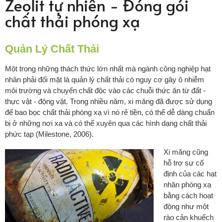
Zeolit tự nhiên - Đóng gói
chất thải phóng xạ
Quản Lý Chất Thải
Một trong những thách thức lớn nhất mà ngành công nghiệp hạt
nhân phải đối mặt là quản lý chất thải có nguy cơ gây ô nhiễm
môi trường và chuyển chất độc vào các chuỗi thức ăn từ đất -
thực vật - động vật. Trong nhiều năm, xi măng đã được sử dụng
để bao bọc chất thải phóng xạ vì nó rẻ tiền, có thể dễ dàng chuẩn
bị ở những nơi xa và có thể xuyên qua các hình dạng chất thải
phức tạp (Milestone, 2006).
Xi măng cũng
hỗ trợ sự cố
định của các hạt
nhân phóng xạ
bằng cách hoạt
động như một
rào cản khuếch