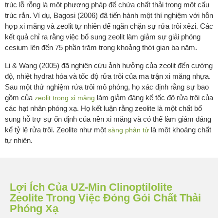
trúc lỗ rỗng là một phương pháp để chứa chất thải trong một cấu
trúc rắn. Ví dụ, Bagosi (2006) đã tiến hành một thí nghiệm với hỗn
hợp xi măng và zeolit tự nhiên để ngăn chặn sự rửa trôi xêzi. Các
kết quả chỉ ra rằng việc bổ sung zeolit làm giảm sự giải phóng
cesium lên đến 75 phần trăm trong khoảng thời gian ba năm.
Li & Wang (2005) đã nghiên cứu ảnh hưởng của zeolit đến cường
độ, nhiệt hydrat hóa và tốc độ rửa trôi của ma trận xi măng nhựa.
Sau một thử nghiệm rửa trôi mô phỏng, họ xác định rằng sự bao
gồm của
làm giảm đáng kể tốc độ rửa trôi của
zeolit trong xi măng
các hạt nhân phóng xạ. Họ kết luận rằng zeolite là một chất bổ
sung hỗ trợ sự ổn định của nền xi măng và có thể làm giảm đáng
kể tỷ lệ rửa trôi. Zeolite như một
là một khoáng chất
sàng phân tử
tự nhiên.
Lợi Ích Của UZ-Min Clinoptilolite
Zeolite Trong Việc Đóng Gói Chất Thải
Phóng Xạ