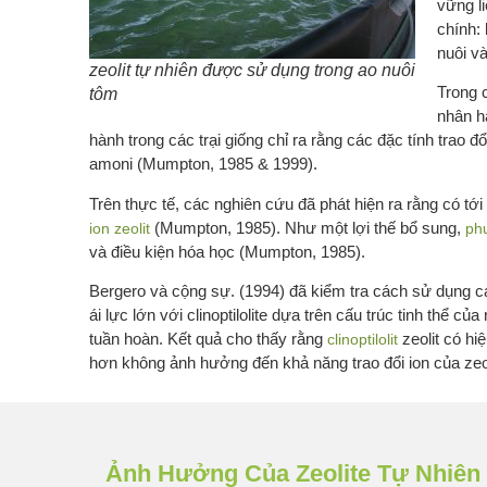
vững l
chính:
nuôi v
zeolit tự nhiên được sử dụng trong ao nuôi
Trong 
tôm
nhân h
hành trong các trại giống chỉ ra rằng các đặc tính trao đ
amoni (Mumpton, 1985 & 1999).
Trên thực tế, các nghiên cứu đã phát hiện ra rằng có t
(Mumpton, 1985). Như một lợi thế bổ sung,
ion zeolit
phư
và điều kiện hóa học (Mumpton, 1985).
Bergero và cộng sự. (1994) đã kiểm tra cách sử dụng cá
ái lực lớn với clinoptilolite dựa trên cấu trúc tinh thể 
tuần hoàn. Kết quả cho thấy rằng
zeolit có hi
clinoptilolit
hơn không ảnh hưởng đến khả năng trao đổi ion của zeol
Ảnh Hưởng Của Zeolite Tự Nhiên