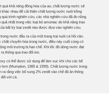
ợt quá khả năng đồng hóa của ao, chất lượng nước sẽ
t khác nhau để cải thiện chất lượng nước nuôi trồng
ong quá trình nghiên cứu, các nhà nghiên cứu đã đo nồng
ệu quả nhất trong việc loại bỏ amoniac do khả năng trao
của bất kỳ loại zeolit nào được đưa vào nghiên cứu.
rong nước đầu ra của một trang trại nuôi cá hồi vân.
 chất chuyển hóa trong nước, điều này cuối cùng có
động môi trường bị hạn chế. Khi tốc độ dòng nước đạt
ra thông qua trao đổi ion.
u oxy có thể được sử dụng để làm sục khí cho các bể
ăn hơn (Mumpton, 1985 & 1999). Chất lượng nước trong
 ra rằng việc bổ sung 2% zeolit vào chế độ ăn thông
 đối với cá.