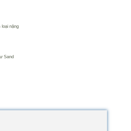
 loại nặng
hư Sand