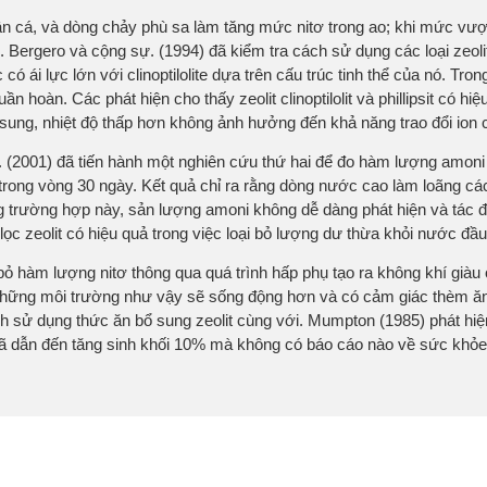
ân cá, và dòng chảy phù sa làm tăng mức nitơ trong ao; khi mức vư
. Bergero và cộng sự. (1994) đã kiểm tra cách sử dụng các loại zeoli
ó ái lực lớn với clinoptilolite dựa trên cấu trúc tinh thể của nó. Tr
 hoàn. Các phát hiện cho thấy zeolit clinoptilolit và phillipsit có hi
 sung, nhiệt độ thấp hơn không ảnh hưởng đến khả năng trao đổi ion 
. (2001) đã tiến hành một nghiên cứu thứ hai để đo hàm lượng amoni t
ong vòng 30 ngày. Kết quả chỉ ra rằng dòng nước cao làm loãng các
ng trường hợp này, sản lượng amoni không dễ dàng phát hiện và tác 
lọc zeolit có hiệu quả trong việc loại bỏ lượng dư thừa khỏi nước đầu 
 bỏ hàm lượng nitơ thông qua quá trình hấp phụ tạo ra không khí già
 những môi trường như vậy sẽ sống động hơn và có cảm giác thèm 
h sử dụng thức ăn bổ sung zeolit cùng với. Mumpton (1985) phát hiện
đã dẫn đến tăng sinh khối 10% mà không có báo cáo nào về sức khỏe