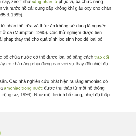
 này, zeolit như
phục vụ ba chức năng
sàng phân tử
yển và nước hồ cá; cung cấp không khí giàu oxy cho chăn
985 & 1999).
a từ phân thối rữa và thức ăn không sử dụng là nguyên
ết ở cá (Mumpton, 1985). Các thử nghiệm được tiến
i pháp thay thế cho quá trình lọc sinh học để loại bỏ
 các bể chứa nước có thể được loại bỏ bằng cách
trao đổi
ày có khả năng chịu đựng cao với sự thay đổi nhiệt độ
y sản. Các nhà nghiên cứu phát hiện ra rằng amoniac có
của
được thu thập từ một hệ thống
amoniac trong nước
à cộng sự, 1994). Như một lợi ích bổ sung, nhiệt độ thấp
á