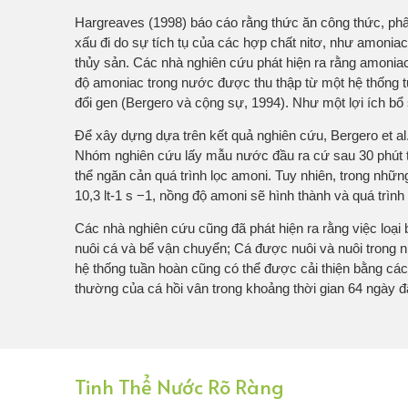
Hargreaves (1998) báo cáo rằng thức ăn công thức, ph
xấu đi do sự tích tụ của các hợp chất nitơ, như amoniac
thủy sản. Các nhà nghiên cứu phát hiện ra rằng amoniac c
độ amoniac trong nước được thu thập từ một hệ thống tuần
đổi gen (Bergero và cộng sự, 1994). Như một lợi ích bổ
Để xây dựng dựa trên kết quả nghiên cứu, Bergero et al
Nhóm nghiên cứu lấy mẫu nước đầu ra cứ sau 30 phút tr
thể ngăn cản quá trình lọc amoni. Tuy nhiên, trong nhữ
10,3 lt-1 s −1, nồng độ amoni sẽ hình thành và quá trình 
Các nhà nghiên cứu cũng đã phát hiện ra rằng việc loại
nuôi cá và bể vận chuyển; Cá được nuôi và nuôi trong
hệ thống tuần hoàn cũng có thể được cải thiện bằng các
thường của cá hồi vân trong khoảng thời gian 64 ngày 
Tinh Thể Nước Rõ Ràng