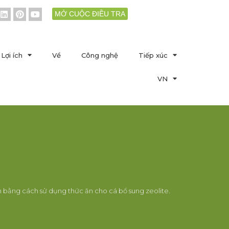
MỞ CUỘC ĐIỀU TRA
Lợi ích
Về
Công nghệ
Tiếp xúc
VN
n bằng cách sử dụng thức ăn cho cá bổ sung zeolite.