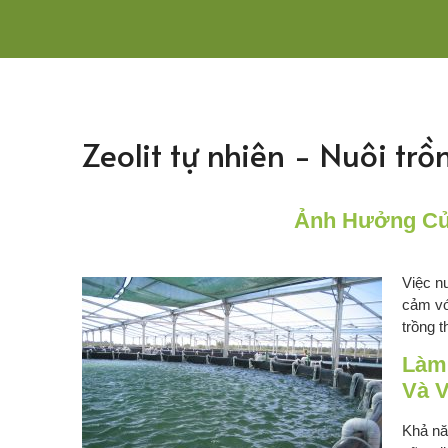
Zeolit tự nhiên - Nuôi tr
Ảnh Hưởng Của
Việc n
cảm vớ
trồng 
Làm
Và V
Khả nă