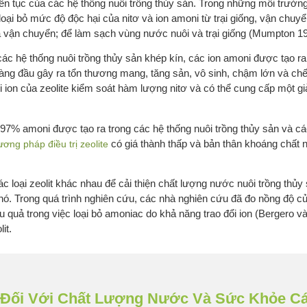
iên tục của các hệ thống nuôi trồng thủy sản. Trong những môi trường
 loại bỏ mức độ độc hại của nitơ và ion amoni từ trại giống, vận chu
à vận chuyển; để làm sạch vùng nước nuôi và trại giống (Mumpton 1
các hệ thống nuôi trồng thủy sản khép kín, các ion amoni được tạo r
àng đầu gây ra tổn thương mang, tăng sản, vô sinh, chậm lớn và ch
ổi ion của zeolite kiểm soát hàm lượng nitơ và có thể cung cấp một giả
ới 97% amoni được tạo ra trong các hệ thống nuôi trồng thủy sản và
có giá thành thấp và bản thân khoáng chất n
ơng pháp điều trị zeolite
c loại zeolit khác nhau để cải thiện chất lượng nước nuôi trồng thủ
của nó. Trong quá trình nghiên cứu, các nhà nghiên cứu đã đo nồng độ 
ệu quả trong việc loại bỏ amoniac do khả năng trao đổi ion (Bergero v
it.
 Đối Với Chất Lượng Nước Và Sức Khỏe C