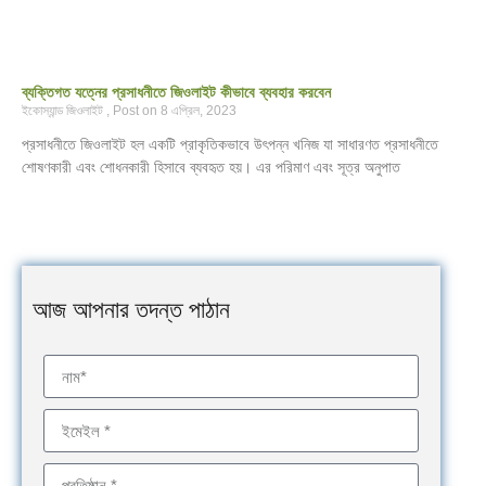
ব্যক্তিগত যত্নের প্রসাধনীতে জিওলাইট কীভাবে ব্যবহার করবেন
ইকোস্যান্ড জিওলাইট
8 এপ্রিল, 2023
প্রসাধনীতে জিওলাইট হল একটি প্রাকৃতিকভাবে উৎপন্ন খনিজ যা সাধারণত প্রসাধনীতে
শোষণকারী এবং শোধনকারী হিসাবে ব্যবহৃত হয়। এর পরিমাণ এবং সূত্র অনুপাত
আজ আপনার তদন্ত পাঠান