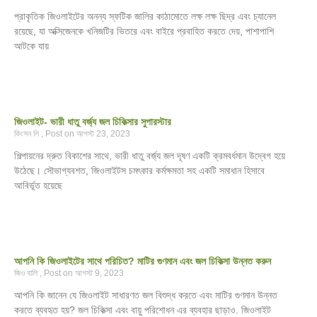
প্রাকৃতিক জিওলাইটের অনন্য স্ফটিক জালির কাঠামোতে লক্ষ লক্ষ ছিদ্র এবং চ্যানেল
রয়েছে, যা অক্সিজেনকে খনিজটির ভিতরে এবং বাইরে প্রবাহিত করতে দেয়, পাশাপাশি
আটকে যায়
জিওলাইট- ভারী ধাতু বর্জ্য জল চিকিত্সার সুপারস্টার
কিংসন লি
আগস্ট 23, 2023
শিল্পায়নের দ্রুত বিকাশের সাথে, ভারী ধাতু বর্জ্য জল দূষণ একটি ক্রমবর্ধমান উদ্বেগ হয়ে
উঠেছে। সৌভাগ্যবশত, জিওলাইটস চমৎকার কর্মক্ষমতা সহ একটি সমাধান হিসাবে
আবির্ভূত হয়েছে
আপনি কি জিওলাইটের সাথে পরিচিত? মাটির গুণমান এবং জল চিকিত্সা উন্নত করুন
জিও বালি
আগস্ট 9, 2023
আপনি কি জানেন যে জিওলাইট সাধারণত জল বিশুদ্ধ করতে এবং মাটির গুণমান উন্নত
করতে ব্যবহৃত হয়? জল চিকিত্সা এবং বায়ু পরিশোধন এর ব্যবহার ছাড়াও. জিওলাইট