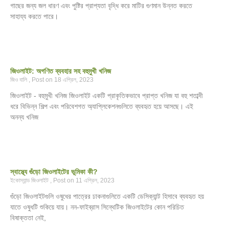
গাছের জন্য জল ধারণ এবং পুষ্টির প্রাপ্যতা বৃদ্ধি করে মাটির গুণমান উন্নত করতে
সাহায্য করতে পারে।
জিওলাইট: অগণিত ব্যবহার সহ বহুমুখী খনিজ
জিও বালি
18 এপ্রিল, 2023
জিওলাইট - বহুমুখী খনিজ জিওলাইট একটি প্রাকৃতিকভাবে প্রাপ্ত খনিজ যা বহু শতাব্দী
ধরে বিভিন্ন শিল্প এবং পরিবেশগত অ্যাপ্লিকেশনগুলিতে ব্যবহৃত হয়ে আসছে। এই
অনন্য খনিজ
স্বাস্থ্যে গুঁড়ো জিওলাইটের ভূমিকা কী?
ইকোস্যান্ড জিওলাইট
11 এপ্রিল, 2023
গুঁড়ো জিওলাইটগুলি ওষুধের পাত্রের ঢাকনাগুলিতে একটি ডেসিক্যান্ট হিসাবে ব্যবহৃত হয়
যাতে ওষুধটি শুকিয়ে যায়। নন-ফাইব্রাস সিন্থেটিক জিওলাইটের কোন পরিচিত
বিষাক্ততা নেই,