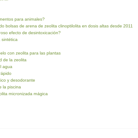
imentos para animales?
o bolsas de arena de zeolita clinoptilolita en dosis altas desde 2011
oso efecto de desintoxicación?
 sintética
elo con zeolita para las plantas
 de la zeolita
el agua
 rápido
ético y desodorante
 la piscina
olita micronizada mágica