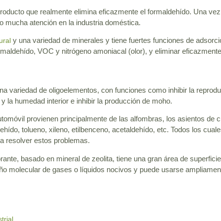
producto que realmente elimina eficazmente el formaldehído. Una vez 
o mucha atención en la industria doméstica.
y una variedad de minerales y tiene fuertes funciones de adsorc
ural
ldehído, VOC y nitrógeno amoniacal (olor), y eliminar eficazmente 
na variedad de oligoelementos, con funciones como inhibir la reprodu
 y la humedad interior e inhibir la producción de moho.
omóvil provienen principalmente de las alfombras, los asientos de cue
do, tolueno, xileno, etilbenceno, acetaldehído, etc. Todos los cuales
a resolver estos problemas.
ante, basado en mineral de zeolita, tiene una gran área de superficie
año molecular de gases o líquidos nocivos y puede usarse ampliamen
trial