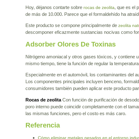
Hoy, déjanos contarte sobre
, que es el 
rocas de zeolita
de más de 10.000. Parece que el formaldehído ha atraíd
Este producto se compone principalmente de
zeolita nat
descomponer eficazmente sustancias nocivas como forma
Adsorber Olores De Toxinas
Nitrógeno amoniacal y otros gases tóxicos, y contiene u
mismo tiempo, tiene la función de regular la temperatura
Especialmente en el automóvil, los contaminantes del aut
Los componentes principales incluyen benceno, formaldehí
consumidores también pueden aplicar este producto par
Rocas de zeolita
Con función de purificación de desodor
poro interno puede coincidir completamente con el tam
las mismas funciones, pero el costo es más caro.
Referencia
Cómo eliminar metales pesados en el entorno indus