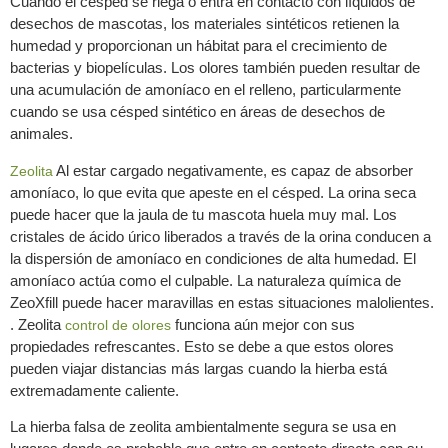
Cuando el césped se riega o entra en contacto con líquidos de
desechos de mascotas, los materiales sintéticos retienen la
humedad y proporcionan un hábitat para el crecimiento de
bacterias y biopelículas. Los olores también pueden resultar de
una acumulación de amoníaco en el relleno, particularmente
cuando se usa césped sintético en áreas de desechos de
animales.
Al estar cargado negativamente, es capaz de absorber
Zeolita
amoníaco, lo que evita que apeste en el césped. La orina seca
puede hacer que la jaula de tu mascota huela muy mal. Los
cristales de ácido úrico liberados a través de la orina conducen a
la dispersión de amoníaco en condiciones de alta humedad. El
amoníaco actúa como el culpable. La naturaleza química de
ZeoXfill puede hacer maravillas en estas situaciones malolientes.
. Zeolita
funciona aún mejor con sus
control de olores
propiedades refrescantes. Esto se debe a que estos olores
pueden viajar distancias más largas cuando la hierba está
extremadamente caliente.
La hierba falsa de zeolita ambientalmente segura se usa en