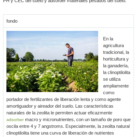
PH y CEC del suelo y adsorber materiales pesados del suelo.
fondo
En la
agricultura
tradicional, la
horticultura y
la ganadería,
la clinoptilolita
se utiliza
ampliamente
como
portador de fertilizantes de liberación lenta y como agente
amortiguador y aireador del suelo. Las características
naturales de la zeolita le permiten actuar eficazmente
macro y micronutrientes, con un tamaño de poro que
adsorber
oscila entre 4 y 7 angstroms. Especialmente, la zeolita natural
clinoptilolita tiene una curva de liberación de nutrientes