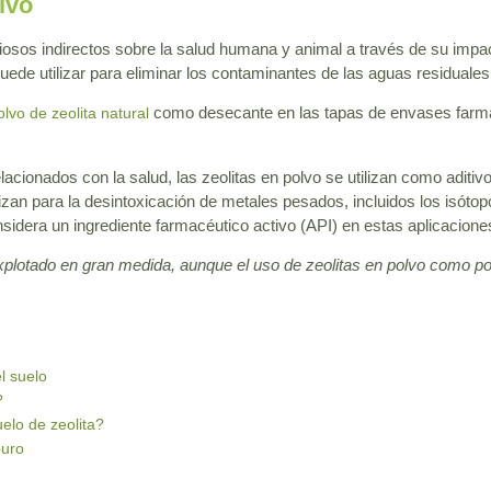
lvo
iosos indirectos sobre la salud humana y animal a través de su impa
ede utilizar para eliminar los contaminantes de las aguas residuales
como desecante en las tapas de envases farm
olvo de zeolita natural
acionados con la salud, las zeolitas en polvo se utilizan como aditivos
lizan para la desintoxicación de metales pesados, incluidos los isót
nsidera un ingrediente farmacéutico activo (API) en estas aplicacione
explotado en gran medida, aunque el uso de zeolitas en polvo como por
l suelo
?
elo de zeolita?
puro