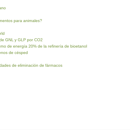
mano
imentos para animales?
rld
n de GNL y GLP por CO2
umo de energía 20% de la refinería de bioetanol
lenos de césped
edades de eliminación de fármacos