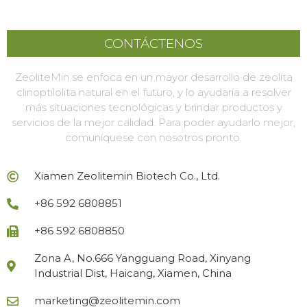
CONTÁCTENOS
ZeoliteMin se enfoca en un mayor desarrollo de zeolita
clinoptilolita natural en el futuro, y lo ayudaría a resolver
más situaciones tecnológicas y brindar productos y
servicios de la mejor calidad. Para poder ayudarlo mejor,
comuníquese con nosotros pronto.
Xiamen Zeolitemin Biotech Co., Ltd.
+86 592 6808851
+86 592 6808850
Zona A, No.666 Yangguang Road, Xinyang
Industrial Dist, Haicang, Xiamen, China
marketing@zeolitemin.com