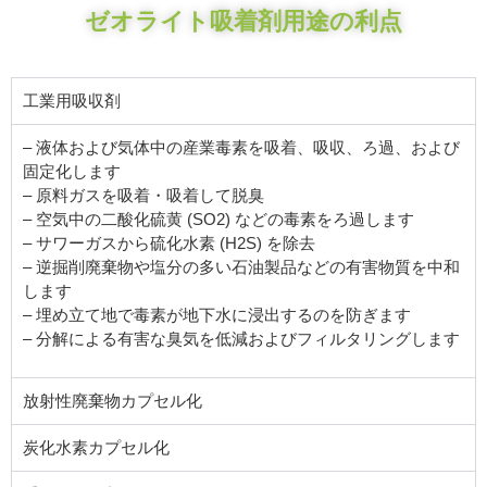
ゼオライト吸着剤用途の利点
工業用吸収剤
– 液体および気体中の産業毒素を吸着、吸収、ろ過、および
固定化します
– 原料ガスを吸着・吸着して脱臭
– 空気中の二酸化硫黄 (SO2) などの毒素をろ過します
– サワーガスから硫化水素 (H2S) を除去
– 逆掘削廃棄物や塩分の多い石油製品などの有害物質を中和
します
– 埋め立て地で毒素が地下水に浸出するのを防ぎます
– 分解による有害な臭気を低減およびフィルタリングします
放射性廃棄物カプセル化
炭化水素カプセル化