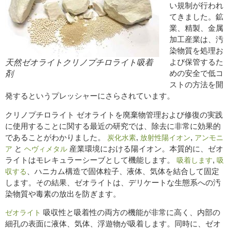
い規制が行われ
てきました。鉱
業、精製、金属
加工産業は、汚
染物質を処理お
よび保管するた
天然ゼオライトクリノプチロライト吸着
めの安全で低コ
剤
ストの方法を開
発するというプレッシャーにさらされています。
クリノプチロライト ゼオライトを廃棄物管理および修復の実践
に使用することに関する最近の研究では、除去に非常に効果的
であることがわかりました。
,
,
炭化水素
放射性陽イオン
アンモニ
と
産業環境における陽イオン。本質的に、ゼオ
ア
ヘヴィメタル
ライトはモレキュラーシーブとして機能します。
,
吸着します
吸
、ハニカム構造で固体粒子、液体、気体を結合して固定
収する
します。その結果、ゼオライトは、デリケートな生態系への汚
染物質や毒素の放出を防ぎます。
吸収性と吸着性の両方の機能が非常に高く、内部の
ゼオライト
細孔の表面に液体、気体、浮遊物が吸着します。同時に、ゼオ