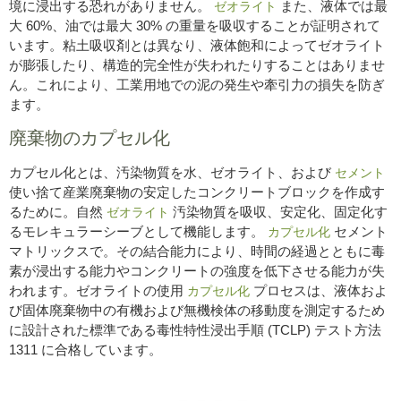
境に浸出する恐れがありません。
また、液体では最
ゼオライト
大 60%、油では最大 30% の重量を吸収することが証明されて
います。粘土吸収剤とは異なり、液体飽和によってゼオライト
が膨張したり、構造的完全性が失われたりすることはありませ
ん。これにより、工業用地での泥の発生や牽引力の損失を防ぎ
ます。
廃棄物のカプセル化
カプセル化とは、汚染物質を水、ゼオライト、および
セメント
使い捨て産業廃棄物の安定したコンクリートブロックを作成す
るために。自然
汚染物質を吸収、安定化、固定化す
ゼオライト
るモレキュラーシーブとして機能します。
セメント
カプセル化
マトリックスで。その結合能力により、時間の経過とともに毒
素が浸出する能力やコンクリートの強度を低下させる能力が失
われます。ゼオライトの使用
プロセスは、液体およ
カプセル化
び固体廃棄物中の有機および無機検体の移動度を測定するため
に設計された標準である毒性特性浸出手順 (TCLP) テスト方法
1311 に合格しています。