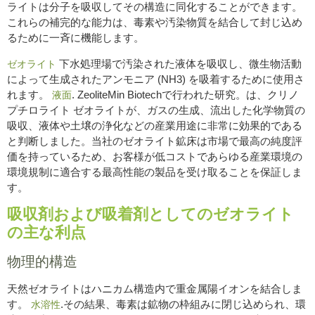
ライトは分子を吸収してその構造に同化することができます。
これらの補完的な能力は、毒素や汚染物質を結合して封じ込め
るために一斉に機能します。
下水処理場で汚染された液体を吸収し、微生物活動
ゼオライト
によって生成されたアンモニア (NH3) を吸着するために使用さ
れます。
. ZeoliteMin Biotechで行われた研究。は、クリノ
液面
プチロライト ゼオライトが、ガスの生成、流出した化学物質の
吸収、液体や土壌の浄化などの産業用途に非常に効果的である
と判断しました。当社のゼオライト鉱床は市場で最高の純度評
価を持っているため、お客様が低コストであらゆる産業環境の
環境規制に適合する最高性能の製品を受け取ることを保証しま
す。
吸収剤および吸着剤としてのゼオライト
の主な利点
物理的構造
天然ゼオライトはハニカム構造内で重金属陽イオンを結合しま
す。
.その結果、毒素は鉱物の枠組みに閉じ込められ、環
水溶性