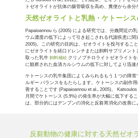
トゼオライトが抗体の腸管吸収を高め、糞便から余分
天然ゼオライトと乳熱・ケトーシス
Papaioannou ら (2005) による研究で
ウム濃度の低下によって引き起こされる代謝疾患に関連してい
2005)。この研究の目的は、ゼオライトを投与する
にゼオライトを経口ドレンチまたは飼料サプリメント
取った乳牛
クリノプチロライトゼオライトを
飼料補給
に観察された血清カルシウムの低下に対してより迅速かつ効率的に
ケトーシスの乳牛集団によくみられるもう 1 つの障
ルギー バランスをもたらします。ケトーシスの副作用
善することです (Papaioannou et al., 2005)
月間でケトーシス (5.9%) の発生率が大幅に低
は、部分的にはデンプンの消化と反芻胃消化の改善によるものです (K
反芻動物の健康に対する天然ゼオ