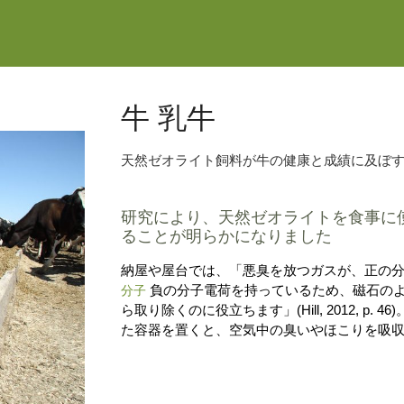
牛 乳牛
天然ゼオライト飼料が牛の健康と成績に及ぼ
研究により、天然ゼオライトを食事に
ることが明らかになりました
納屋や屋台では、「悪臭を放つガスが、正の
負の分子電荷を持っているため、磁石の
分子
ら取り除くのに役立ちます」(Hill, 2012, 
た容器を置くと、空気中の臭いやほこりを吸収するの