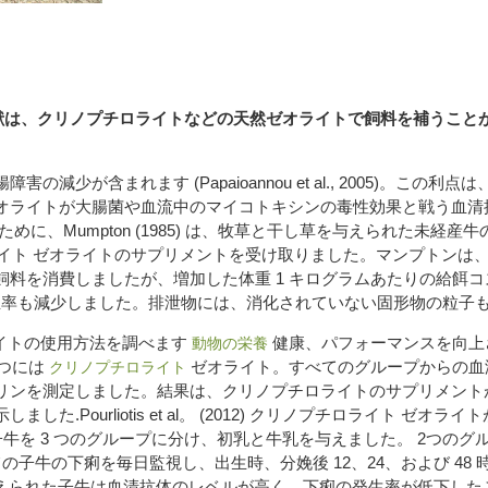
献は、クリノプチロライトなどの天然ゼオライトで飼料を補うこと
が含まれます (Papaioannou et al., 2005)。この利
オライトが大腸菌や血流中のマイコトキシンの毒性効果と戦う血清
に、Mumpton (1985) は、牧草と干し草を与えられた未経産牛
チロライト ゼオライトのサプリメントを受け取りました。マンプトンは
料を消費しましたが、増加した体重 1 キログラムあたりの給餌
軟便の発生率も減少しました。排泄物には、消化されていない固形物の粒
オライトの使用方法を調べます
健康、パフォーマンスを向上さ
動物の栄養
 つには
ゼオライト。すべてのグループからの血液
クリノプチロライト
リンを測定しました。結果は、クリノプチロライトのサプリメント
.Pourliotis et al。 (2012) クリノプチロライト 
子牛を 3 つのグループに分け、初乳と牛乳を与えました。 2つの
ます。すべての子牛の下痢を毎日監視し、出生時、分娩後 12、24、および
の結果、ゼオライトを与えられた子牛は血清抗体のレベルが高く、下痢の発生率