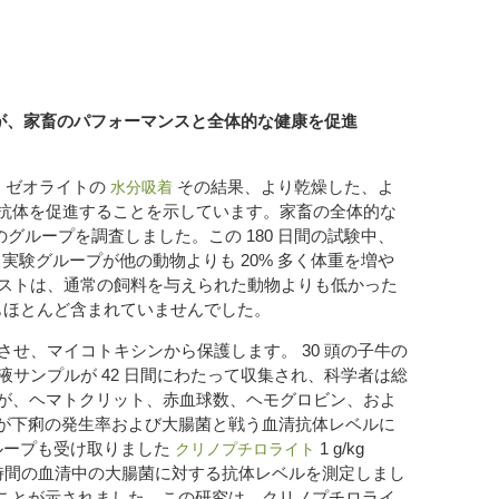
が、家畜のパフォーマンスと全体的な健康を促進
点は、ゼオライトの
その結果、より乾燥した、よ
水分吸着
抗体を促進することを示しています。家畜の全体的な
のグループを調査しました。この 180 日間の試験中、
、実験グループが他の動物よりも 20% 多く体重を増や
コストは、通常の飼料を与えられた動物よりも低かった
子もほとんど含まれていませんでした。
せ、マイコトキシンから保護します。 30 頭の子牛の
サンプルが 42 日間にわたって収集され、科学者は総
が、ヘマトクリット、赤血球数、ヘモグロビン、およ
ゼオライトが下痢の発生率および大腸菌と戦う血清抗体レベルに
グループも受け取りました
1 g/kg
クリノプチロライト
 48 時間の血清中の大腸菌に対する抗体レベルを測定しまし
が低下したことが示されました。この研究は、クリノプチロライ