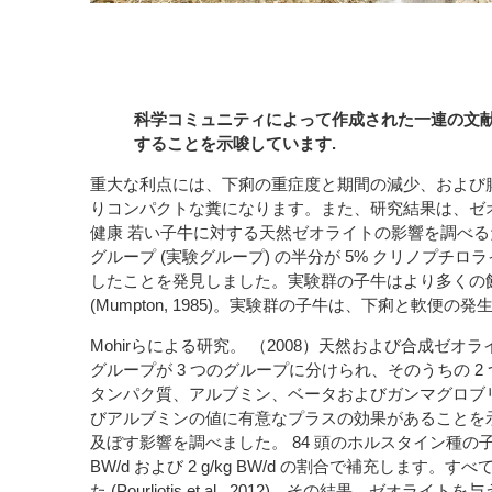
科学コミュニティによって作成された一連の文
することを示唆しています.
重大な利点には、下痢の重症度と期間の減少、および腸障害の減少
りコンパクトな糞になります。また、研究結果は、ゼ
健康 若い子牛に対する天然ゼオライトの影響を調べるため
グループ (実験グループ) の半分が 5% クリノプ
したことを発見しました。実験群の子牛はより多くの飼
(Mumpton, 1985)。実験群の子牛は、下痢と
Mohirらによる研究。 （2008）天然および合成ゼ
グループが 3 つのグループに分けられ、そのうちの 2
タンパク質、アルブミン、ベータおよびガンマグロブ
びアルブミンの値に有意なプラスの効果があることを示しました
及ぼす影響を調べました。 84 頭のホルスタイン種の
BW/d および 2 g/kg BW/d の割合で補充し
た (Pourliotis et al., 2012)。そ