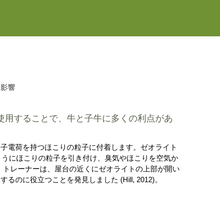
す影響
使用することで、牛と子牛に多くの利点があ
分子電荷を持つほこりの粒子に付着します。ゼオライト
ようにほこりの粒子を引き付け、臭気やほこりを空気か
p. 46)。トレーナーは、屋台の近くにゼオライトの上部が開い
に役立つことを発見しました (Hill, 2012)。