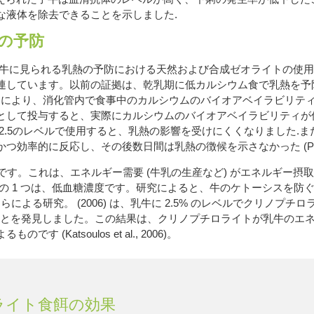
な液体を除去できることを示しました.
の予防
は、分娩間近の乳牛に見られる乳熱の予防における天然および合成ゼオライ
ます。以前の証拠は、乾乳期に低カルシウム食で乳熱を予防できることを示
ことにより、消化管内で食事中のカルシウムのバイオアベイラビリテ
として投与すると、実際にカルシウムのバイオアベイラビリティが
2.5のレベルで使用すると、乳熱の影響を受けにくくなりました.
反応し、その後数日間は乳熱の徴候を示さなかった (Papaioannou 
害です。これは、エネルギー需要 (牛乳の生産など) がエネルギー
の 1 つは、低血糖濃度です。研究によると、牛のケトーシスを防
。 Katsoulos らによる研究。 (2006) は、乳牛に 2.5% のレベ
下することを発見しました。この結果は、クリノプチロライトが乳牛の
atsoulos et al., 2006)。
ライト食餌の効果