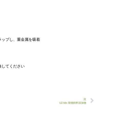
ラップし、重金属を吸着
換してください
次
UZ-Min 動物飼料添加物