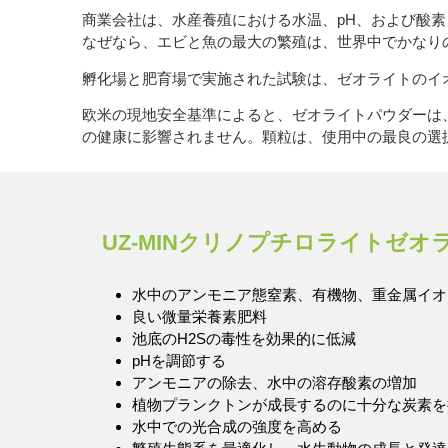
商業会社は、水産養殖における水温、pH、および酸
なぜなら、エビと魚の最大の繁殖は、世界中でかなり
孵化場と肥育場で実施された試験は、ゼオライトのイ
欧米の現地安全基準によると、ゼオライトパウダーは
の健康に影響されません。顆粒は、使用中の最良の選
UZ-MINクリノプチロライトゼ
水中のアンモニア態窒素、有機物、重金属イオ
良い微量栄養素肥料
池底のH2Sの毒性を効果的に低減
pHを調節する
アンモニアの除去、水中の溶存酸素の増加
植物プランクトンが成長するのに十分な炭素を
水中での光合成の強度を高める