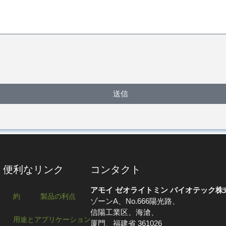
送信
便利なリンク
コンタクト
アモイ ゼオライトミン バイオテック株
約
製品の利点
ゾーンA、No.666陽光路、
信陽工業区、海滄、
用途とアプリケーション
厦門、福建省 361026