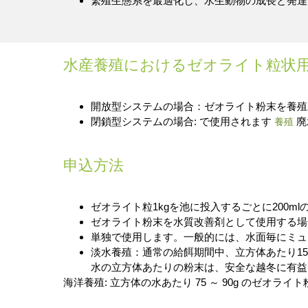
繁殖生態系を最適化し、水生動物の成長と発達
水産養殖におけるゼオライト粒状
開放型システムの場合：ゼオライト粉末を養殖
閉鎖型システムの場合: で使用されます
廃
養殖
申込方法
ゼオライト粒1kgを池に投入するごとに200
ゼオライト粉末を水質改善剤として使用する場合
単独で使用します。一般的には、水面毎にミュー
淡水養殖：通常の給餌期間中、立方体あたり15
水の立方体あたりの粉末は、安全な越冬に有益
海洋養殖: 立方体の水あたり 75 ～ 90g のゼオライ