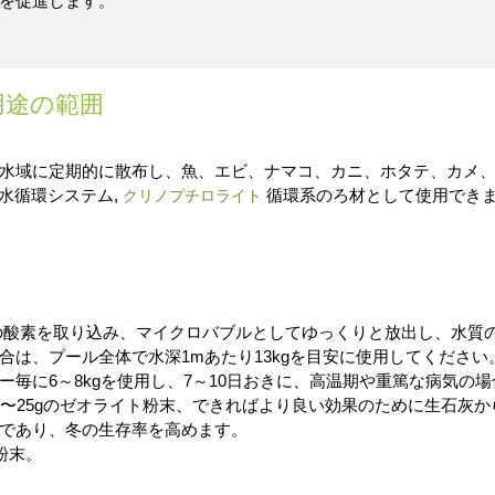
を促進します。
用途の範囲
水域に定期的に散布し、魚、エビ、ナマコ、カニ、ホタテ、カメ
水循環システム,
循環系のろ材として使用できます
クリノプチロライト
mlの酸素を取り込み、マイクロバブルとしてゆっくりと放出し、水
は、プール全体で水深1mあたり13kgを目安に使用してください
毎に6～8kgを使用し、7～10日おきに、高温期や重篤な病気の
〜25gのゼオライト粉末、できればより良い効果のために生石灰から
であり、冬の生存率を高めます。
ト粉末。