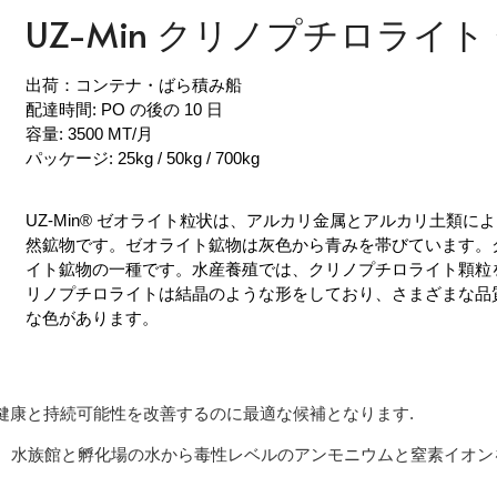
UZ-Min クリノプチロライ
出荷：コンテナ・ばら積み船
配達時間: PO の後の 10 日
容量: 3500 MT/月
パッケージ: 25kg / 50kg / 700kg
UZ-Min® ゼオライト粒状は、アルカリ金属とアルカリ土類
然鉱物です。ゼオライト鉱物は灰色から青みを帯びています。
イト鉱物の一種です。水産養殖では、クリノプチロライト顆粒
リノプチロライトは結晶のような形をしており、さまざまな品
な色があります。
健康と持続可能性を改善するのに最適な候補となります.
す。水族館と孵化場の水から毒性レベルのアンモニウムと窒素イオ