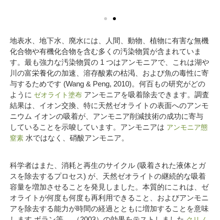
地表水、地下水、廃水には、人間、動物、植物に有害な無機
化合物や有機化合物を含む多くの汚染物質が含まれていま
す。最も強力な汚染物質の 1 つはアンモニアで、これは湖や
川の富栄養化の加速、溶存酸素の枯渇、および魚の毒性に寄
与するためです (Wang & Peng, 2010)。何百もの研究がどの
ように
アンモニアを吸着除去できます。調査
ゼオライト塗布
結果は、イオン交換、特に天然ゼオライトの表面へのアンモ
ニウム イオンの吸着が、アンモニア削減技術の成功に寄与
していることを示唆しています。アンモニアは
アンモニア態
水ではなく、硝酸アンモニア。
窒素
科学者はまた、消耗と再生のサイクル (吸着された液体とガ
スを除去するプロセス) が、天然ゼオライトの継続的な吸着
容量を増加させることを発見しました。本質的にこれは、ゼ
オライトが何度も何度も再利用できること、およびアンモニ
アを除去する能力が時間の経過とともに増加することを意味
します.ボラン等。 （2003）の効果をテストしました
クリノ