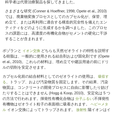
科学者は代替治療製品を探してきました。
さまざまな研究 (Conner & Hoeffner, 1998; Opete et al., 2010)
では、廃棄物変換プロセスとしてのカプセル化が、保管、埋
め立て、または再利用に適合する構造的完全性を備えたエン
ティティをどのように生成するかを調べました。このプロセ
スの課題には、高濃度の有機化合物がセメントの硬化に干渉
することが含まれます。
ポゾランと
どちらも天然ゼオライトの特性を説明す
イオン交換
る樹脂は、一般的に使用される結合剤および固化剤です (Opete
et al., 2010)。これらの材料は、埋め立てや建設用途の前にドリ
ルの切削を安定させます。
カプセル化前の結合材料としてのゼオライトの使用は、
吸収す
、トラップ、および汚染物質を固定します。その結果、汚染
る
物質は、コンクリートの開発プロセスに自由に影響したり妨げ
たりすることはできません (Hogg & Koop, 2010)。安定化は 5 つ
の方法で行われます。揮発性有機化合物は
;不揮発性
分子ふるい
有機物はゼオライト粒子の表面積に吸着されます。
ヘビーメタ
イオン交換によってトラップされます。
陽イオンはイ
ル
放射性