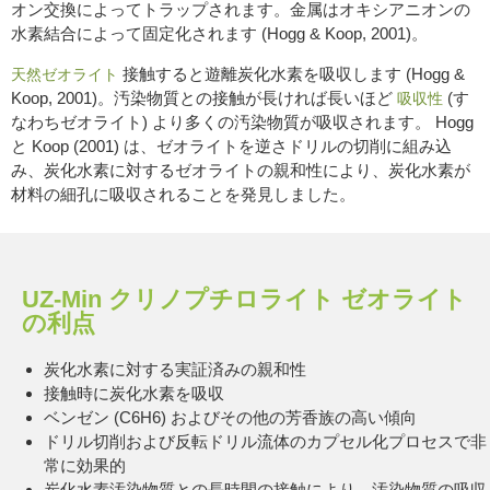
オン交換によってトラップされます。金属はオキシアニオンの
水素結合によって固定化されます (Hogg & Koop, 2001)。
接触すると遊離炭化水素を吸収します (Hogg &
天然ゼオライト
Koop, 2001)。汚染物質との接触が長ければ長いほど
(す
吸収性
なわちゼオライト) より多くの汚染物質が吸収されます。 Hogg
と Koop (2001) は、ゼオライトを逆さドリルの切削に組み込
み、炭化水素に対するゼオライトの親和性により、炭化水素が
材料の細孔に吸収されることを発見しました。
UZ-Min クリノプチロライト ゼオライト
の利点
炭化水素に対する実証済みの親和性
接触時に炭化水素を吸収
ベンゼン (C6H6) およびその他の芳香族の高い傾向
ドリル切削および反転ドリル流体のカプセル化プロセスで非
常に効果的
炭化水素汚染物質との長時間の接触により、汚染物質の吸収