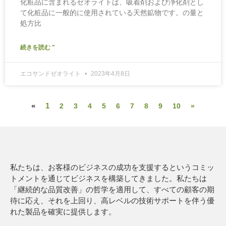
化粧品に含まれるゼオライトは、吸着剤および浄化剤とし
て化粧品に一般的に使用されている天然鉱物です。の量と
処方比
続きを読む "
エコサンドゼオライト
2023年4月8日
«
1
2
3
4
5
6
7
8
9
10
»
私たちは、お客様のビジネスの成功を支援するというコミッ
トメントを通じてビジネスを構築してきました。私たちは
「継続的な品質改善」の哲学を適用して、すべての顧客の期
待に応え、それを上回り、高レベルの技術サポートを伴う優
れた製品を確実に提供します。