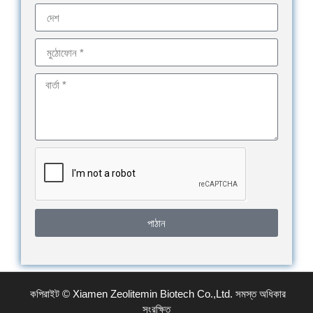
পাঠান
কপিরাইট © Xiamen Zeolitemin Biotech Co.,Ltd. সমস্ত অধিকার
সংরক্ষিত