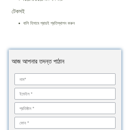
টেকসই
বালি হিসাবে প্রায়ই প্রতিস্থাপন করুন
আজ আপনার তদন্ত পাঠান