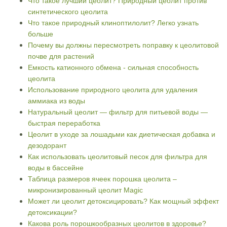
Что такое лучший цеолит? Природный цеолит против
синтетического цеолита
Что такое природный клиноптилолит? Легко узнать
больше
Почему вы должны пересмотреть поправку к цеолитовой
почве для растений
Емкость катионного обмена - сильная способность
цеолита
Использование природного цеолита для удаления
аммиака из воды
Натуральный цеолит — фильтр для питьевой воды —
быстрая переработка
Цеолит в уходе за лошадьми как диетическая добавка и
дезодорант
Как использовать цеолитовый песок для фильтра для
воды в бассейне
Таблица размеров ячеек порошка цеолита –
микронизированный цеолит Magic
Может ли цеолит детоксицировать? Как мощный эффект
детоксикации?
Какова роль порошкообразных цеолитов в здоровье?