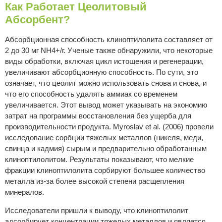
Как Работает Цеолитовый
Абсорбент?
Абсорбционная способность клиноптилолита составляет от
2 до 30 мг NH4+/г. Ученые также обнаружили, что некоторые
виды обработки, включая цикл истощения и регенерации,
увеличивают абсорбционную способность. По сути, это
означает, что цеолит можно использовать снова и снова, и
что его способность удалять аммиак со временем
увеличивается. Этот вывод может указывать на экономию
затрат на программы восстановления без ущерба для
производительности продукта. Myroslav et al. (2006) провели
исследование сорбции тяжелых металлов (никеля, меди,
свинца и кадмия) сырым и предварительно обработанным
клиноптилолитом. Результаты показывают, что мелкие
фракции клиноптилолита сорбируют большее количество
металла из-за более высокой степени расщепления
минералов.
Исследователи пришли к выводу, что клиноптилолит
адсорбирует концентрации тяжелых металлов и является