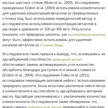
кислых шахтных стоков (Motsi et al., 2009). Исследование,
проведенное Erdem et al. (2004) использовали клиноптилолит
для удаления концентраций металлов из промышленных
сточных вод. Был использован периодический метод, и
исследователи использовали концентрации металлов в
растворе в диапазоне от 100 до 400 мг/л. Результаты
показали, что природные цеолиты, как
молекулярная решетка
могут быть эффективно использованы для удаления
катионов металлов из
.
Сточные Воды
Исследователи также пришли к выводу, что, основываясь на
адсорбционной способности,
природный цеолит
обеспечивает замену активированного угля в качестве
абсорбента благодаря доступности и низкой стоимости
(Erdem et al., 2004). Исследование Fullen et al. (2011)
исследовали ликвидацию разливов нефти с использованием
природного цеолита. Были испытаны различные смеси песка
и клиноптилолита на способность адсорбировать моторное
масло. Адсорбция увеличивалась с увеличением количества
клиноптилолита. Исследователи также обнаружили, что
можно сжигать
перемешайте и повторно
нефтеносный цеолит