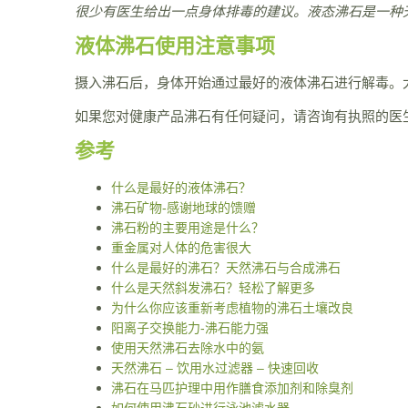
很少有医生给出一点身体排毒的建议。液态沸石是一种天
液体沸石使用注意事项
摄入沸石后，身体开始通过最好的液体沸石进行解毒。大
如果您对健康产品沸石有任何疑问，请咨询有执照的医
参考
什么是最好的液体沸石？
沸石矿物-感谢地球的馈赠
沸石粉的主要用途是什么？
重金属对人体的危害很大
什么是最好的沸石？天然沸石与合成沸石
什么是天然斜发沸石？轻松了解更多
为什么你应该重新考虑植物的沸石土壤改良
阳离子交换能力-沸石能力强
使用天然沸石去除水中的氨
天然沸石 – 饮用水过滤器 – 快速回收
沸石在马匹护理中用作膳食添加剂和除臭剂
如何使用沸石砂进行泳池滤水器