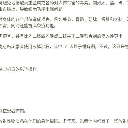
可避免地接触到重金属或各种对人体有害的毒素。例如汞、镉、砷、
蛋白质上，导致细胞功能出现问题。
对身体的各个部位造成损害，例如关节，骨骼，动脉，肾脏和大脑。
损害，同时还能提高免疫功能。
更便宜，并且比乙二胺四乙酸或二巯基丁二酸螯合剂的侵入性更小。
 名晚期癌症患者使用液体沸石，其中 51 人处于缓解期。不过，这
这些机器的以下操作。
存在患者体内。
放射性物质粘在他们的身体周围。多年来，患者体内积累了一些放射