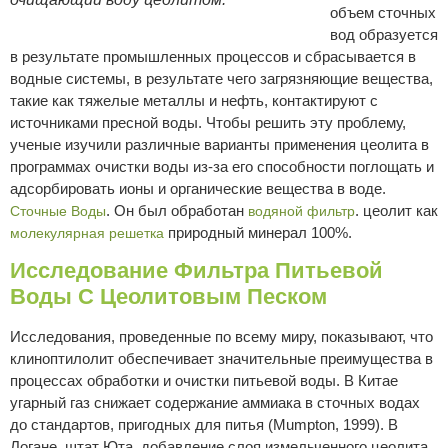
объем сточных
вод образуется
в результате промышленных процессов и сбрасывается в
водные системы, в результате чего загрязняющие вещества,
такие как тяжелые металлы и нефть, контактируют с
источниками пресной воды. Чтобы решить эту проблему,
ученые изучили различные варианты применения цеолита в
программах очистки воды из-за его способности поглощать и
адсорбировать ионы и органические вещества в воде.
. Он был обработан
. цеолит как
Сточные Воды
водяной фильтр
природный минерал 100%.
молекулярная решетка
Исследование Фильтра Питьевой
Воды С Цеолитовым Песком
Исследования, проведенные по всему миру, показывают, что
клиноптилолит обеспечивает значительные преимущества в
процессах обработки и очистки питьевой воды. В Китае
угарный газ снижает содержание аммиака в сточных водах
до стандартов, пригодных для питья (Mumpton, 1999). В
Логане, штат Юта, добавление слоя измельченного цеолита