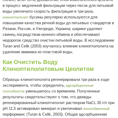
в процесс медленной фильтрации через песок для питьевой
воды увеличило скорость фильтрации в три раза.
бусины регулярно используются для
клиноптилолит
повышения качества речной воды до питьевых стандартов в
Рязани, Россия, и Ужгороде, Украина; шарики удаляют
свинец посредством ионного обмена и обеспечивают
недорогое средство очистки питьевой воды. В исследовании
Turan and Celik (2003) изучалось влияние клиноптилолита на
удаление аммиака из пластовой воды.
Как Очистить Воду
Клиноптилолитовым Цеолитом
Образцы клиноптилолита регенерировали три раза в ходе
эксперимента, чтобы определить,
адсорбционные
уменьшилось со временем. Полученные
способности
результаты свидетельствуют о том, что дважды
регенерированный клиноптилолит раствором NaCL 30 г/л при
рН 11,5 активировал минерал и увеличивал
ионообменный
перформанс (Turan & Celik, 2003). Общая адсорбционная