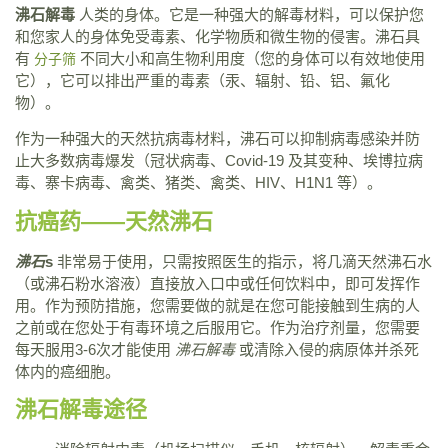
沸石解毒
人类的身体。它是一种强大的解毒材料，可以保护您
和您家人的身体免受毒素、化学物质和微生物的侵害。沸石具
有
不同大小和高生物利用度（您的身体可以有效地使用
分子筛
它），它可以排出严重的毒素（汞、辐射、铅、铝、氟化
物）。
作为一种强大的天然抗病毒材料，沸石可以抑制病毒感染并防
止大多数病毒爆发（冠状病毒、Covid-19 及其变种、埃博拉病
毒、寨卡病毒、禽类、猪类、禽类、HIV、H1N1 等）。
抗癌药——天然沸石
沸石
s
非常易于使用，只需按照医生的指示，将几滴天然沸石水
（或沸石粉水溶液）直接放入口中或任何饮料中，即可发挥作
用。作为预防措施，您需要做的就是在您可能接触到生病的人
之前或在您处于有毒环境之后服用它。作为治疗剂量，您需要
每天服用3-6次才能使用
沸石解毒
或清除入侵的病原体并杀死
体内的癌细胞。
沸石解毒途径