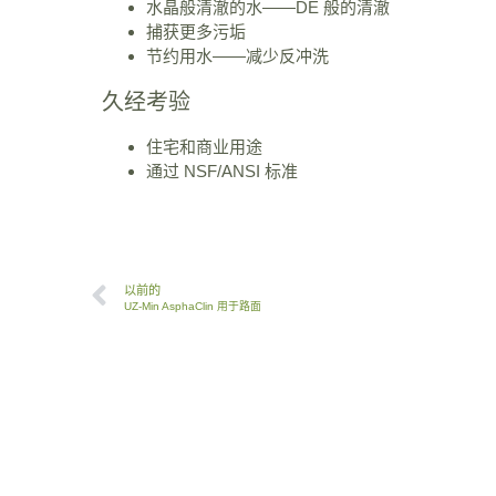
水晶般清澈的水——DE 般的清澈
捕获更多污垢
节约用水——减少反冲洗
久经考验
住宅和商业用途
通过 NSF/ANSI 标准
以前的
UZ-Min AsphaClin 用于路面