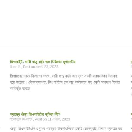
জিওলাইট- ভারী ধাতু বর্জ্য জল চিকিত্সার সুপারস্টার
কিংসন লি
আগস্ট 23, 2023
শিল্পায়নের দ্রুত বিকাশের সাথে, ভারী ধাতু বর্জ্য জল দূষণ একটি ক্রমবর্ধমান উদ্বেগ
হয়ে উঠেছে। সৌভাগ্যবশত, জিওলাইটস চমৎকার কর্মক্ষমতা সহ একটি সমাধান হিসাবে
আবির্ভূত হয়েছে
স্বাস্থ্যে গুঁড়ো জিওলাইটের ভূমিকা কী?
ইকোস্যান্ড জিওলাইট
11 এপ্রিল, 2023
ী
গুঁড়ো জিওলাইটগুলি ওষুধের পাত্রের ঢাকনাগুলিতে একটি ডেসিক্যান্ট হিসাবে ব্যবহৃত হয়