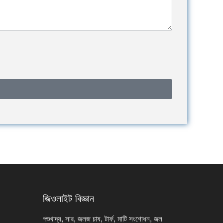
জিওলাইট বিজ্ঞান
পশুখাদ্য, সার, জলজ চাষ, টার্ফ, মাটি সংশোধন, জল