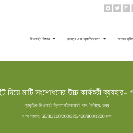
জিওলাইট বিজ্ঞান
ব্যবহার এবং অ্যাপ্লিকেশন
পণ্যের সুবিধ
 দিয়ে মাটি সংশোধনের উচ্চ কার্যকরী ব্যবহার- প
প্রাকৃতিক জিওলাইট ক্লিনোপটিলোলাইট গঠন, বৈশিষ্ট্য, তথ্য
কণার আকার: 50/80/100/200/325/400/800/1200 জাল