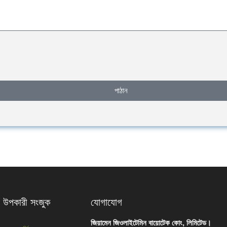
পাঠান
উপকারী সংজুক
যোগাযোগ
জিয়ামেন জিওলাইটেমিন বায়োটেক কোং, লিমিটেড।