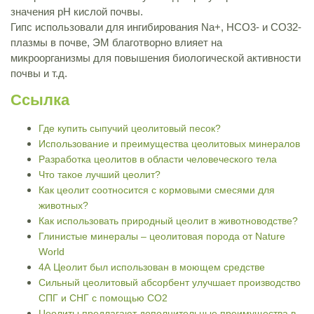
значения pH кислой почвы.
Гипс использовали для ингибирования Na+, HCO3- и CO32-
плазмы в почве, ЭМ благотворно влияет на
микроорганизмы для повышения биологической активности
почвы и т.д.
Ссылка
Где купить сыпучий цеолитовый песок?
Использование и преимущества цеолитовых минералов
Разработка цеолитов в области человеческого тела
Что такое лучший цеолит?
Как цеолит соотносится с кормовыми смесями для
животных?
Как использовать природный цеолит в животноводстве?
Глинистые минералы – цеолитовая порода от Nature
World
4А Цеолит был использован в моющем средстве
Сильный цеолитовый абсорбент улучшает производство
СПГ и СНГ с помощью CO2
Цеолиты предлагают дополнительные преимущества в