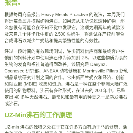
报告。
根据每周商品报告 Heavy Metals Proactive 的说法，本周我们
将远离金属并挖掘矿物沸石。如果您从未听说过这种矿物，那
么您很有可能会在不知不觉中发现它。这项为期两年的试验涉
及来自几个怀卡托牛群的 2,500 头奶牛，将测试在产犊前喂食
合成沸石以减少牛奶热和提高繁殖性能的有效性。
经过一段时间的有效现场测试，许多饲料供应商和最终客户在
他们的饲料计划中使用沸石作为添加剂 2-5。以这些物质为食的
生物的发育和福祉普遍得到改善。该研究是 Dairynz、
Cognosco 研究部、ANEXA 动物健康和 Morrinsville Pillars 新乳
制品系统研究计划之间的合作。它由新西兰奶农和经济、创新
和就业部 (MBIE) 收集和资助。沸石是一种在整个非洲大陆广泛
使用的矿物原料。沸石有多种形式，在过去的 200 年中，已鉴
定出 40 多种天然沸石。最常见和最有用的种类之一是斜发沸石
或沸石。
UZ-Min沸石的工作原理
UZ-min 沸石的独特之处在于它在许多方面有助于马的健康、活