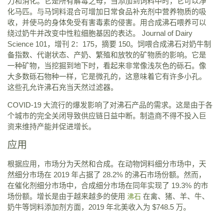
力和消化。它是所有解毒之母，当添加到饲料中时，它可以净
化马匹。与马饲料混合可增加日常食品补充剂中营养物质的吸
收，并使马的身体免受有害毒素的侵害。用合成沸石喂养可以
绕过奶牛并改变中性粒细胞基因的表达。 Journal of Dairy
Science 101，增刊 2：175，摘要 150。饲喂合成沸石对奶牛制
备指数、代谢状态、产奶、繁殖和放牧的矿物质的影响。它是
一种矿物，当挖掘到地下时，看起来非常像浅灰色的砾石。像
大多数砾石物种一样，它是微孔的，这意味着它有许多小孔。
这些孔允许沸石充当天然过滤器。
COVID-19 大流行的爆发影响了对沸石产品的需求。这是由于各
个城市的完全关闭导致供应链日益中断。制造商不得不投入巨
资来维持产能并促进增长。
应用
根据应用，市场分为天然和合成。在动物饲料细分市场中，天
然细分市场在 2019 年占据了 28.2% 的沸石市场份额。然而，
在催化剂细分市场中，合成细分市场在同年实现了 19.3% 的市
场份额。增长是由于越来越多的使用
在禽、猪、羊、牛、
沸石
奶牛等饲料添加剂方面，2019 年北美收入为 $748.5 万。